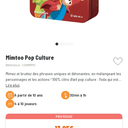
picto w
Mimtoo Pop Culture
Référence :
CGMIMP01
Mimez et bruitez des phrases uniques et détonantes, en mélangeant les
personnages et les actions ! 100% clins d’œil pop culture : Yoda qui est
sapé comme jamais… Un gremlin qui a les yeux couleur menthe à
Lire plus
l’eau… Des centaines de références hilarantes à retrouver !
à partir de 10 ans
30mn à 1h
4 à 10 joueurs
PRIX ROUGE