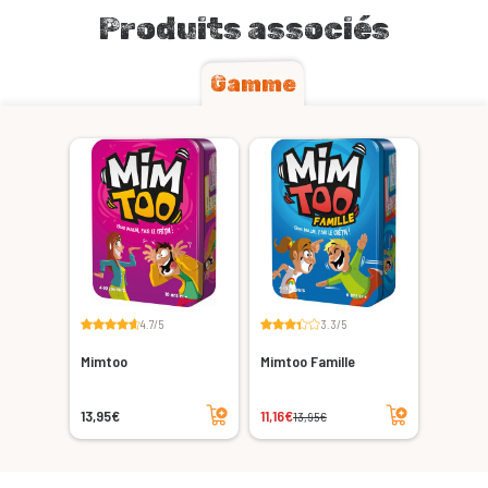
Produits associés
Gamme
4.7/5
3.3/5
Mimtoo
Mimtoo Famille
Ajouter au panier
Ajouter au panier
13,95€
11,16€
13,95€