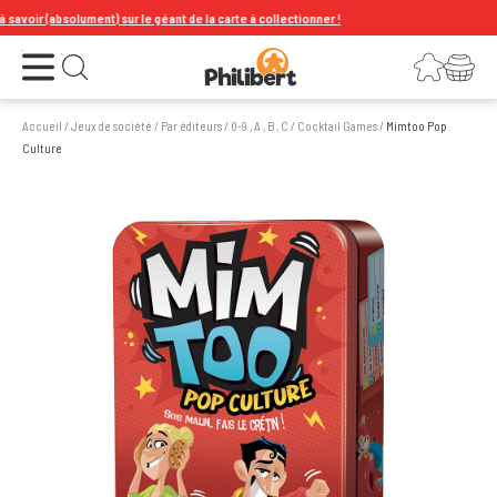
ir (absolument) sur le géant de la carte à collectionner !
Ouvrir le menu
Connexion
Votre panier
Ouvrir la recherche
Accueil
/
Jeux de société
/
Par éditeurs
/
0-9 , A , B , C
/
Cocktail Games
/
Mimtoo Pop
Culture