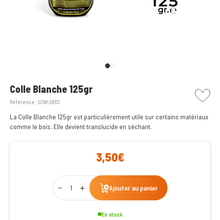
picto w
Colle Blanche 125gr
Référence :
GSW-2863
La Colle Blanche 125gr est particulièrement utile sur certains matériaux
comme le bois. Elle devient translucide en séchant.
3,50€
Qty
Ajouter au panier
En stock