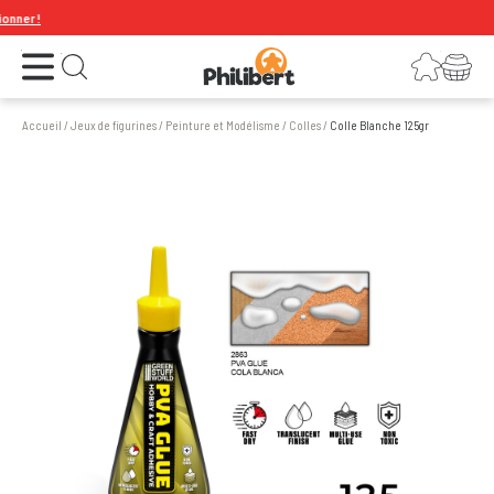
er !
Ouvrir le menu
Connexion
Votre panier
Ouvrir la recherche
Accueil
/
Jeux de figurines
/
Peinture et Modélisme
/
Colles
/
Colle Blanche 125gr