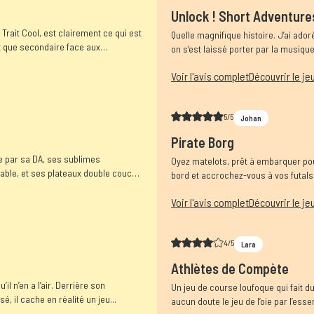
Unlock ! Short Adventure
ait Cool, est clairement ce qui est
Quelle magnifique histoire. J’ai ado
t que secondaire face aux
on s’est laissé porter par la musique,
ont...
Voir l'avis complet
Découvrir le je
5/5
Johan
Pirate Borg
 par sa DA, ses sublimes
Oyez matelots, prêt à embarquer pou
réable, et ses plateaux double couche
bord et accrochez-vous à vos futals
Obscures,...
Voir l'avis complet
Découvrir le je
4/5
Lara
Athlètes de Compète
il n’en a l’air. Derrière son
Un jeu de course loufoque qui fait d
, il cache en réalité un jeu...
aucun doute le jeu de l’oie par l’es