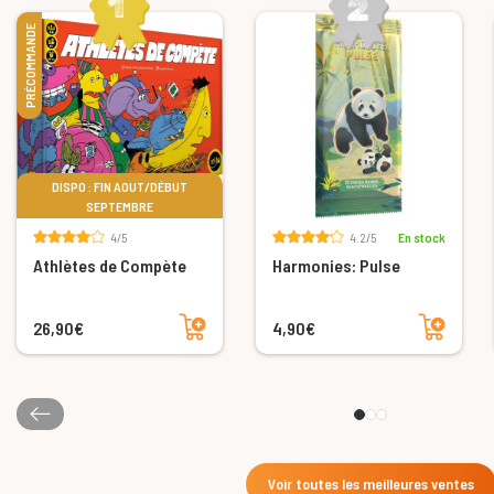
PRÉCOMMANDE
DISPO : FIN AOUT/DÉBUT
SEPTEMBRE
4/5
4.2/5
En stock
Athlètes de Compète
Harmonies: Pulse
Ajouter au panier
Ajouter au panier
26,90€
4,90€
Voir toutes les meilleures ventes