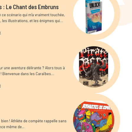
s : Le Chant des Embruns
ré ce scénario qui m’a vraiment touchée,
 les illustrations, et les énigmes qui
u
r une aventure délirante ? Alors tous à
 ! Bienvenue dans les Caraïbes
u
u bien ! Athlète de compète rappelle sans
sence même de...