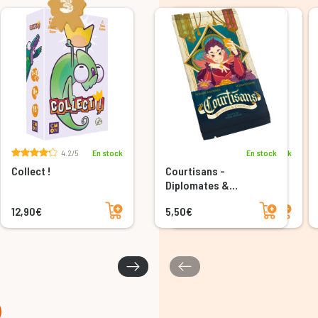
NOUVEAUTÉ
4.2/5
En stock
En stock
En stock
Collect !
Courtisans -
CollectO!
Diplomates &
Confidents
Ajouter au panier
Ajouter au panier
Ajouter au panier
12,90€
5,50€
9,95€