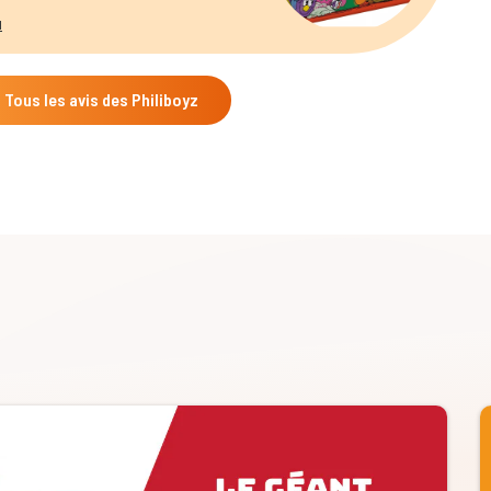
u
Tous les avis des Philiboyz