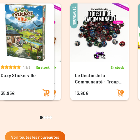
NOUVEAUTÉ
NOUVEAUTÉ
4.8/5
En stock
En stock
En stock
Cozy Stickerville
Le Destin de la
Le Destin de la
Communauté - Jetons
Communauté - Troupes
en acrylique
en acrylique
Ajouter au panier
Ajouter au panier
Ajouter au panier
35,95€
9,90€
13,90€
Voir toutes les nouveautés