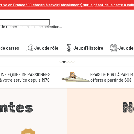
rive en France ! 10 choses à savoir (absolument) sur le géant de la carte à coll
Je recherche un jeu, une sélection...
 de cartes
Jeux de rôle
Jeux d'Histoire
Jeux de 
UNE ÉQUIPE DE PASSIONNÉS
FRAIS DE PORT À PARTIR
à votre service depuis 1978
offerts à partir de 60€
entes
N