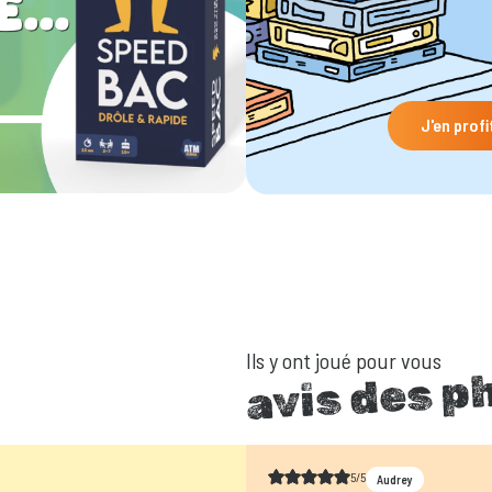
J'en profi
Ils y ont joué pour vous
avis des p
5/5
Audrey