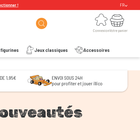
ectionner !
FR
Connexion
Votre panier
Connexion
Votre panier
figurines
Jeux classiques
Accessoires
 DE 1,95€
ENVOI SOUS 24H
pour profiter et jouer illico
ouveautés