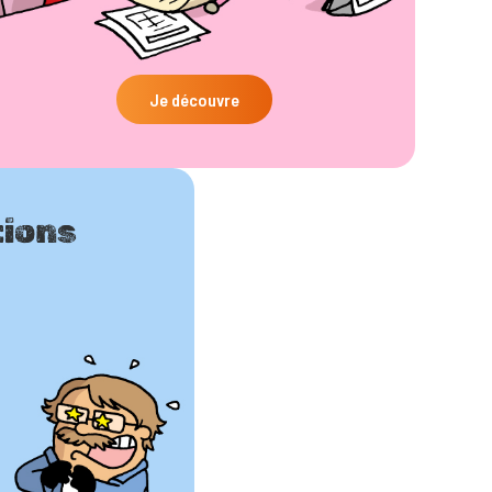
Je découvre
ions