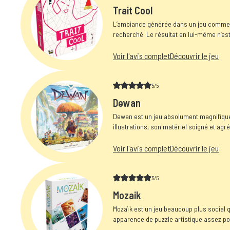
Trait Cool
L’ambiance générée dans un jeu comme Tr
recherché. Le résultat en lui-même n’es
échanges, aux...
Voir l'avis complet
Découvrir le jeu
5/5
Dewan
Dewan est un jeu absolument magnifique
illustrations, son matériel soigné et ag
(ça, c'est toujours...
Voir l'avis complet
Découvrir le jeu
5/5
Mozaik
Mozaïk est un jeu beaucoup plus social qu’
apparence de puzzle artistique assez posé