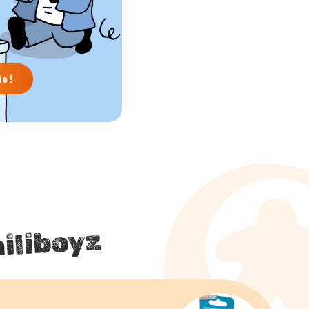
te !
hiliboyz