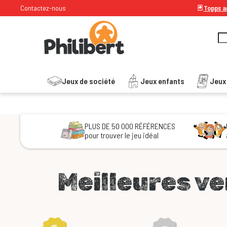
Contactez-nous
🃏
Topps ar
Le spécialiste du jeu de société
Jeux de société
Jeux enfants
Jeux
PLUS DE 50 000 RÉFÉRENCES
pour trouver le jeu idéal
Meilleures v