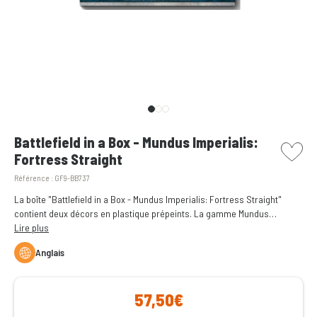
picto w
Battlefield in a Box - Mundus Imperialis:
Fortress Straight
Référence :
GF9-BB737
La boîte "Battlefield in a Box - Mundus Imperialis: Fortress Straight"
contient deux décors en plastique prépeints. La gamme Mundus
Imperialis est une gamme de terrains prépeints pour les jeux à l'échelle
Lire plus
6-10mm.
Anglais
57,50€