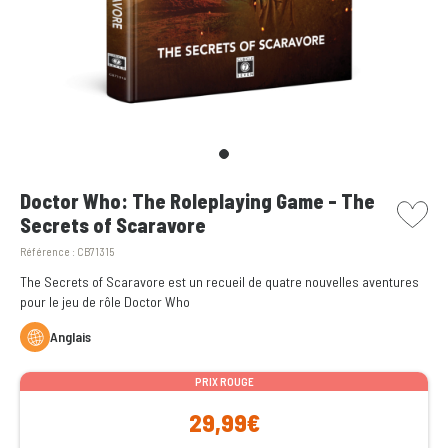
picto w
Doctor Who: The Roleplaying Game - The
Secrets of Scaravore
Référence :
CB71315
The Secrets of Scaravore est un recueil de quatre nouvelles aventures
pour le jeu de rôle Doctor Who
Anglais
PRIX ROUGE
29,99€