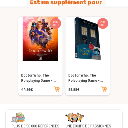
Est un supplément pour
PRIX
PRIX
ROUGE
ROUGE
Doctor Who: The
Doctor Who: The
Roleplaying Game -
Roleplaying Game -
Second Edition
Second Edition -
Ajouter au panier
Ajouter au panier
44,99€
89,99€
Collector's Edition
PLUS DE 50 000 RÉFÉRENCES
UNE ÉQUIPE DE PASSIONNÉS