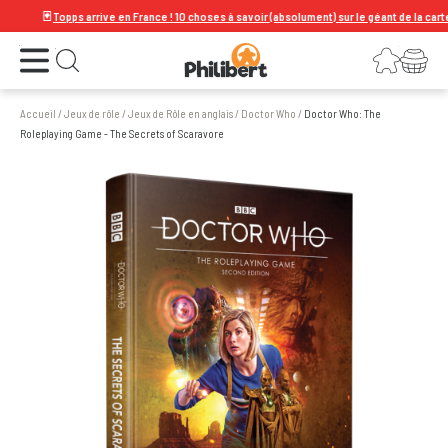
🃏
Topps arrive en France ! 10 choses à savoir (absolument) sur le géant de la carte à co
Ouvrir le menu
Connexion
Votre panier
Ouvrir la recherche
Accueil
/
Jeux de rôle
/
Jeux de Rôle en anglais
/
Doctor Who
/
Doctor Who: The
Roleplaying Game - The Secrets of Scaravore