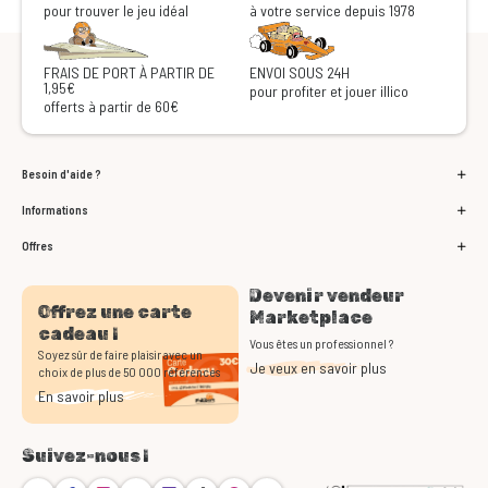
pour trouver le jeu idéal
à votre service depuis 1978
FRAIS DE PORT À PARTIR DE
ENVOI SOUS 24H
1,95€
pour profiter et jouer illico
offerts à partir de 60€
Besoin d'aide ?
Informations
Offres
Devenir vendeur
Offrez une carte
Marketplace
cadeau !
Vous êtes un professionnel ?
Soyez sûr de faire plaisir avec un
Je veux en savoir plus
choix de plus de 50 000 références
En savoir plus
Suivez-nous !
Bluesky
Facebook
Instagram
Youtube
Twitch
TikTok
Threads
Discord