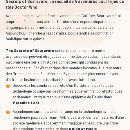
Secrets of Scaravore, un recueil de 4 aventures pour le jeu de
rôle Doctor Who
Avant l'humanité, avant même l'avènement de Gallifrey, Scaravore était
emprisonnée pour ses crimes. Dernier d'une espèce disparue depuis
longtemps, il a sommeillé, étendant son influence dans les étoiles.
Aujourd'hui, il cherche à réapparaître, pour étendre sa domination
maléfique sur la galaxie.
The Secrets of Scaravore
est un recueil de quatre nouvelles
aventures qui peuvent être jouées comme des épisodes indépendants
ou comme une série d'histoires connectées qui conduisent les
personnages au Far West et dans des mondes lointains, à la rencontre
des Draconiens, des Siluriens, des Zygons et bien plus encore, avant
d'affronter finalement le terrifiant Scaravore lui-même.
Découvrez les sombres secrets d'un Paradis à la pointe de la
technologie occupé par des hommes apparemment préhistoriques,
et dénouez l'intrigue tragique d'une épidémie de Daleks dans
Paradise Lost
.
Abandonnée sur une planète étrange où la technologie avancée ne
fonctionne pas, votre Team TARDIS devra percer les mystères d'une
société médiévale apparemment magique et résoudre une crise
diplomatique interplanétaire dans
A Kind of Magic
.