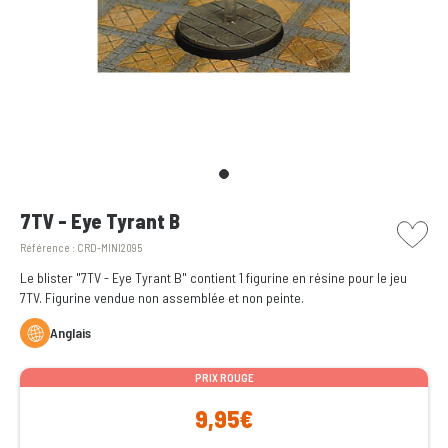
picto w
7TV - Eye Tyrant B
Référence :
CRD-MINI2095
Le blister "7TV - Eye Tyrant B" contient 1 figurine en résine pour le jeu
7TV. Figurine vendue non assemblée et non peinte.
Anglais
PRIX ROUGE
9,95€