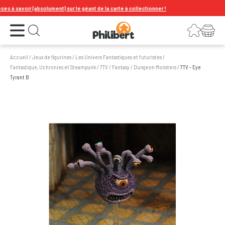
à savoir (absolument) sur le géant de la carte à collectionner !
Ouvrir le menu
Connexion
Votre panier
Ouvrir la recherche
Accueil
/
Jeux de figurines
/
Les Univers Fantastiques et futuristes
/
Fantastique, Uchronies et Steampunk
/
7TV
/
Fantasy
/
Dungeon Monsters
/
7TV - Eye
Tyrant B