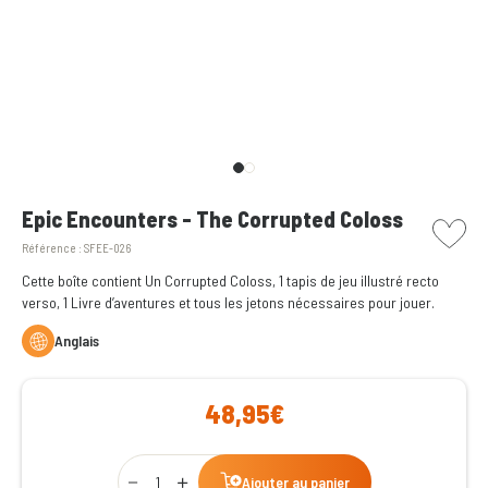
picto w
Epic Encounters - The Corrupted Coloss
Référence :
SFEE-026
Cette boîte contient Un Corrupted Coloss, 1 tapis de jeu illustré recto
verso, 1 Livre d’aventures et tous les jetons nécessaires pour jouer.
Anglais
48,95€
Qty
Ajouter au panier