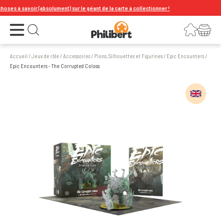
es à savoir (absolument) sur le géant de la carte à collectionner !
Ouvrir le menu
Connexion
Votre panier
Ouvrir la recherche
Accueil
/
Jeux de rôle
/
Accessoires
/
Pions, Silhouettes et Figurines
/
Epic Encounters
/
Epic Encounters - The Corrupted Coloss