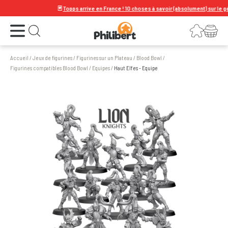
🃏
Topps arrive en France ! 10 choses à savoir (absolument) sur le géant 
Ouvrir le menu
Connexion
Votre panier
Ouvrir la recherche
Accueil
/
Jeux de figurines
/
Figurines sur un Plateau
/
Blood Bowl
/
Figurines compatibles Blood Bowl
/
Equipes
/
Haut Elfes - Equipe