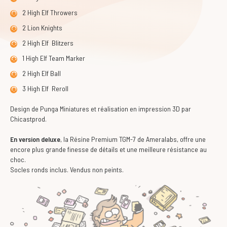
2 High Elf Throwers
2 Lion Knights
2 High Elf Blitzers
1 High Elf Team Marker
2 High Elf Ball
3 High Elf Reroll
Design de Punga Miniatures et réalisation en impression 3D par
Chicastprod.
En version deluxe
, la Résine Premium TGM-7 de Ameralabs,
offre une
encore plus grande finesse de détails et une meilleure résistance au
choc.
Socles ronds inclus. Vendus non peints.