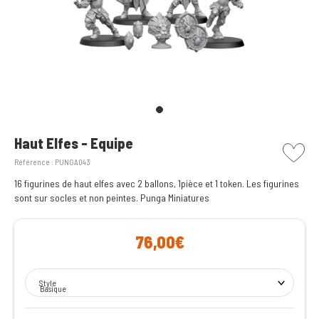
picto w
Haut Elfes - Equipe
Référence :
PUNGA043
16 figurines de haut elfes avec 2 ballons, 1pièce et 1 token. Les figurines
sont sur socles et non peintes. Punga Miniatures
76,00€
Style
Basique