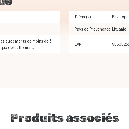
ue
Thème(s)
Post-Ap
Pays de Provenance
Lituanie
EAN
5060523
sque d'étouffement.
Produits associés