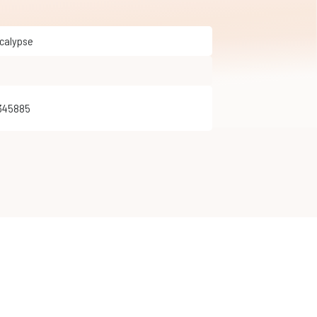
ocalypse
345885