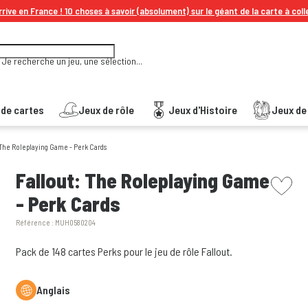
rive en France ! 10 choses à savoir (absolument) sur le géant de la carte à coll
Je recherche un jeu, une sélection...
 de cartes
Jeux de rôle
Jeux d'Histoire
Jeux de 
 The Roleplaying Game - Perk Cards
picto w
Fallout: The Roleplaying Game
- Perk Cards
Référence :
MUH0580204
Pack de 148 cartes Perks pour le jeu de rôle Fallout.
Anglais