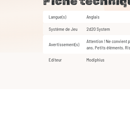
Fiche techniq
Langue(s)
Anglais
Système de Jeu
2d20 System
Attention ! Ne convient pas aux enfants de moins de 3
Avertissement(s)
ans. Petits éléments. Ri
Editeur
Modiphius