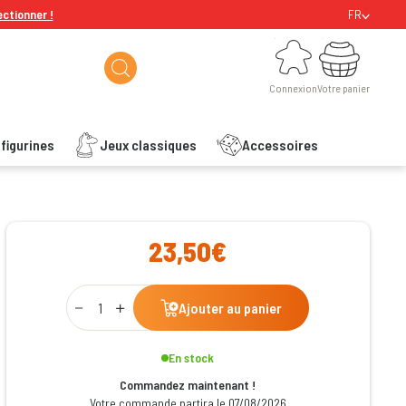
ectionner !
FR
Connexion
Votre panier
Connexion
Votre panier
figurines
Jeux classiques
Accessoires
ishlist
23,50€
Qty
Ajouter au panier
En stock
Commandez maintenant !
Votre commande partira le 07/08/2026