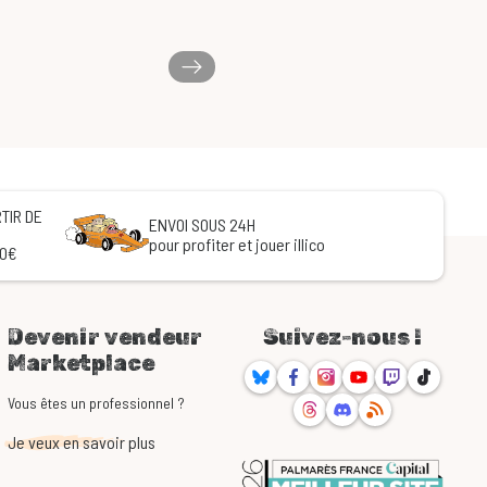
TIR DE
ENVOI SOUS 24H
pour profiter et jouer illico
60€
Devenir vendeur
Suivez-nous !
Marketplace
Bluesky
Facebook
Instagram
Youtube
Twitch
TikTok
Threads
Discord
RSS
Vous êtes un professionnel ?
Je veux en savoir plus