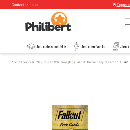
Contactez-nous
🃏
Topps ar
Jeux de société
Jeux enfants
Jeux
Accueil
/
Jeux de rôle
/
Jeux de Rôle en anglais
/
Fallout: The Roleplaying Game
/
Fallout: