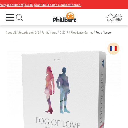
solument) sur le géant de la carte à collectionner !
Ouvrir le menu
Connexion
Votre panier
Ouvrir la recherche
Accueil
/
Jeux de société
/
Par éditeurs
/
D , E , F
/
Floodgate Games
/
Fog of Love