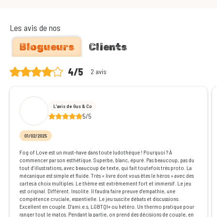
Les avis de nos
Blogueurs
Clients
4/5
2 avis
L'avis de Gus & Co
5/5
01/02/2025
Fog of Love est un must-have dans toute ludothèque ! Pourquoi ? À
commencer par son esthétique. Superbe, blanc, épuré. Pas beaucoup, pas du
tout d’illustrations, avec beaucoup de texte, qui fait toutefois très proto. La
mécanique est simple et fluide. Très « livre dont vous êtes le héros » avec des
cartes à choix multiples. Le thème est extrêmement fort et immersif. Le jeu
est original. Différent. Insolite. Il faudra faire preuve d’empathie, une
compétence cruciale, essentielle. Le jeu suscite débats et discussions.
Excellent en couple. D’ami.e.s, LGBTQI+ ou hétéro. Un thermo pratique pour
ranger tout le matos. Pendant la partie, on prend des décisions de couple, en