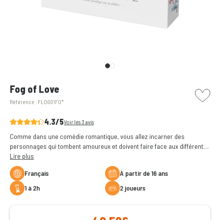
picto w
Fog of Love
Référence :
FLO001FO*
4.3/5
Voir les 3 avis
Comme dans une comédie romantique, vous allez incarner des
personnages qui tombent amoureux et doivent faire face aux différents
défis d'une histoire d’amour. Fous rires et situations cocasses seront
Lire plus
au rendez-vous de ce jeu de rôle qui se joue à 2.
Français
à partir de 16 ans
1 à 2h
2 joueurs