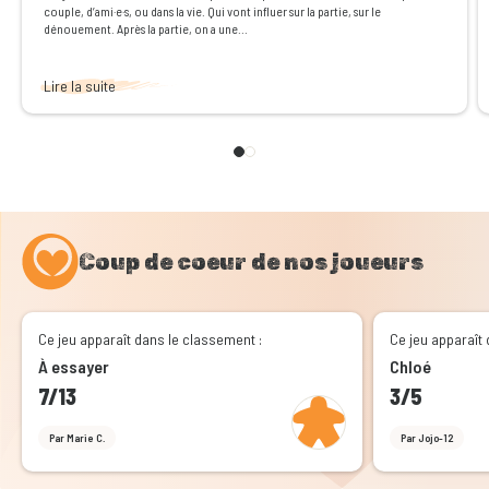
couple, d’ami·e·s, ou dans la vie. Qui vont influer sur la partie, sur le
dénouement. Après la partie, on a une...
Lire la suite
Coup de coeur de nos joueurs
Ce jeu apparaît dans le classement :
Ce jeu apparaît 
À essayer
Chloé
7/13
3/5
Par Marie C.
Par Jojo-12