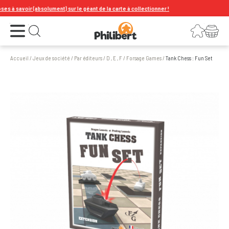
à savoir (absolument) sur le géant de la carte à collectionner !
Ouvrir le menu
Connexion
Votre panier
Ouvrir la recherche
Accueil
/
Jeux de société
/
Par éditeurs
/
D , E , F
/
Forsage Games
/
Tank Chess : Fun Set