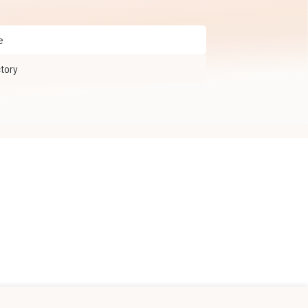
e
ctory