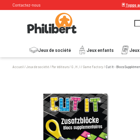
Contactez-nous
🃏
Topps ar
Jeux de société
Jeux enfants
Jeux
Accueil
/
Jeux de société
/
Par éditeurs
/
G , H , I
/
Game Factory
/
Cut It - Blocs Suppléme