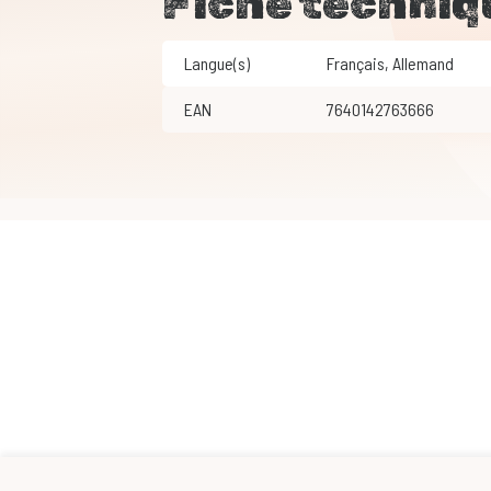
Fiche techniq
Langue(s)
Français
,
Allemand
EAN
7640142763666