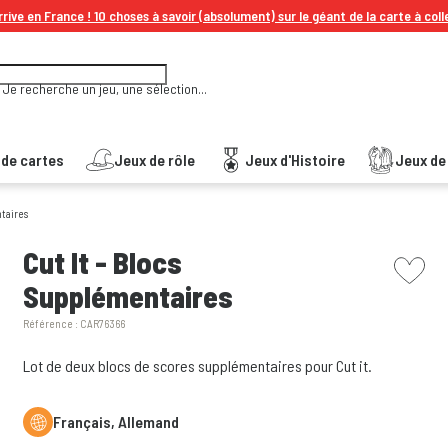
rive en France ! 10 choses à savoir (absolument) sur le géant de la carte à coll
Je recherche un jeu, une sélection...
 de cartes
Jeux de rôle
Jeux d'Histoire
Jeux de 
ntaires
picto w
Cut It - Blocs
Supplémentaires
Référence :
CAR76366
Lot de deux blocs de scores supplémentaires pour Cut it.
Français, Allemand