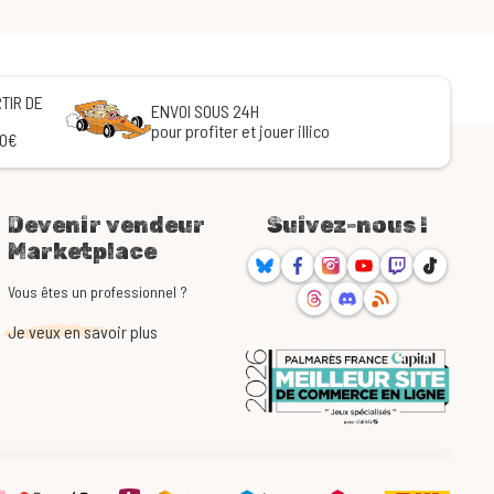
TIR DE
ENVOI SOUS 24H
pour profiter et jouer illico
60€
Devenir vendeur
Suivez-nous !
Marketplace
Bluesky
Facebook
Instagram
Youtube
Twitch
TikTok
Threads
Discord
RSS
Vous êtes un professionnel ?
Je veux en savoir plus