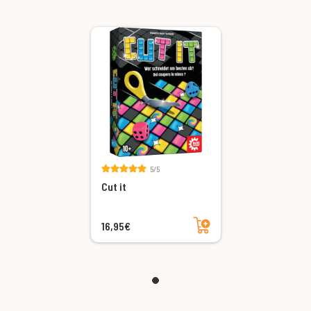
5/5
Cut it
Ajouter au panier
16,95€