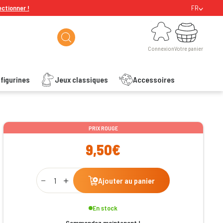
ectionner !
FR
Connexion
Votre panier
Connexion
Votre panier
figurines
Jeux classiques
Accessoires
ishlist
PRIX ROUGE
9,50€
Qty
Ajouter au panier
En stock
Commandez maintenant !