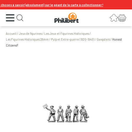
ses à savoir (absolument) sur le géant de la carte à collectionner !
Ouvrir le menu
Connexion
Votre panier
Ouvrir la recherche
Accueil
/
Jeux de figurines
/
Les Jeux et Figurines Historiques
/
Les Figurines Historiques 28mm
/
Pulp et Entre-guerre (1920-1940)
/
Gangsters
/
Honest
Citizens?