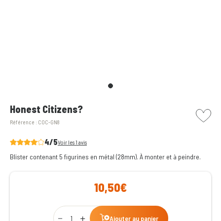
picto w
Honest Citizens?
Référence :
COC-GN8
4/5
Voir les 1 avis
Blister contenant 5 figurines en métal (28mm). À monter et à peindre.
10,50€
Qty
Ajouter au panier