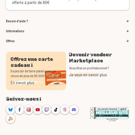
offerts à partir de 60€
Besoin d'aide ?
Informations
Offres
Devenir vendeur
Offrez une carte
Marketplace
cadeau !
Vous êtes un professionnel ?
Soyez sûr de faire plaisir avec un
Je veux en savoir plus
choix de plus de 50 000 références
En savoir plus
Suivez-nous !
Bluesky
Facebook
Instagram
Youtube
Twitch
TikTok
Threads
Discord
RSS