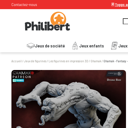
Contactez-nous
🃏
Topps ar
Jeux de société
Jeux enfants
Jeux
Accueil
/
Jeux de figurines
/
Les figurines en impression 3D
/
Ghamak
/
Ghamak - Fantasy 