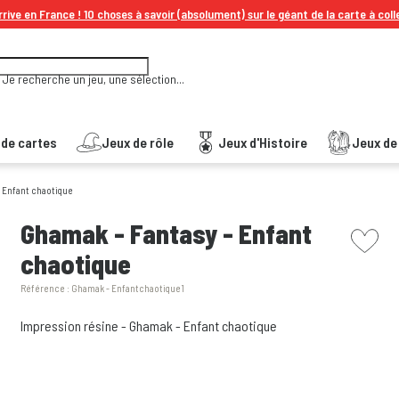
rive en France ! 10 choses à savoir (absolument) sur le géant de la carte à coll
Je recherche un jeu, une sélection...
 de cartes
Jeux de rôle
Jeux d'Histoire
Jeux de 
- Enfant chaotique
picto w
Ghamak - Fantasy - Enfant
chaotique
Référence :
Ghamak - Enfantchaotique1
Impression résine - Ghamak - Enfant chaotique