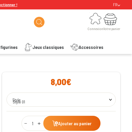
ectionner !
FR
Connexion
Votre panier
Connexion
Votre panier
figurines
Jeux classiques
Accessoires
ishlist
8,00€
Style
Style 01
Qty
Ajouter au panier