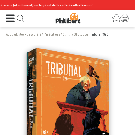
ir (absolument) sur le géant de la carte à collectionner !
Ouvrir le menu
Connexion
Votre panier
Ouvrir la recherche
Accueil
/
Jeux de société
/
Par éditeurs
/
G , H , I
/
Ghost Dog
/
Tribunal 1920