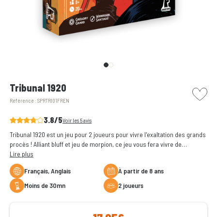
picto w
Tribunal 1920
Référence :
SPRTRI01FREN
3.8/5
Voir les 5 avis
Tribunal 1920 est un jeu pour 2 joueurs pour vivre l'exaltation des grands
procès ! Alliant bluff et jeu de morpion, ce jeu vous fera vivre de
l'intérieur des débats judiciaires.
Lire plus
Français, Anglais
à partir de 8 ans
moins de 30mn
2 joueurs