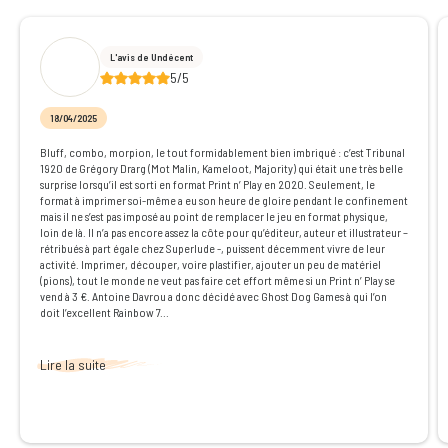
L'avis de Undécent
5/5
18/04/2025
Bluff, combo, morpion, le tout formidablement bien imbriqué : c’est Tribunal
1920 de Grégory Drarg (Mot Malin, Kameloot, Majority) qui était une très belle
surprise lorsqu’il est sorti en format Print n’ Play en 2020. Seulement, le
format à imprimer soi-même a eu son heure de gloire pendant le confinement
mais il ne s’est pas imposé au point de remplacer le jeu en format physique,
loin de là. Il n’a pas encore assez la côte pour qu’éditeur, auteur et illustrateur –
rétribués à part égale chez Superlude -, puissent décemment vivre de leur
activité. Imprimer, découper, voire plastifier, ajouter un peu de matériel
(pions), tout le monde ne veut pas faire cet effort même si un Print n’ Play se
vend à 3 €. Antoine Davrou a donc décidé avec Ghost Dog Games à qui l’on
doit l’excellent Rainbow 7...
Lire la suite