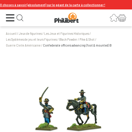
choses à savoir (absolument) sur le géant de la carte à collectionner !
Ouvrir le menu
Connexion
Votre panier
Ouvrir la recherche
Accueil
/
Jeux de figurines
/
Les Jeux et Figurines Historiques
/
Les Systèmes de jeu et leurs Figurines
/
Black Powder / Pike & Shot
/
Guerre Civile Américaine
/
Confederate officers advancing (foot & mounted) B