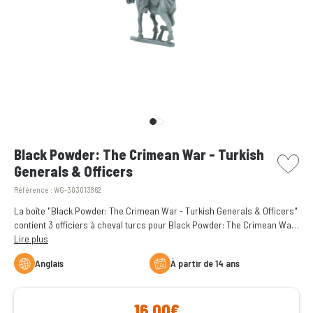
picto w
Black Powder: The Crimean War - Turkish
Generals & Officers
Référence :
WG-303013862
La boîte "Black Powder: The Crimean War - Turkish Generals & Officers"
contient 3 officiers à cheval turcs pour Black Powder: The Crimean War.
Figurines en métal à assembler et à peindre.
Lire plus
Anglais
à partir de 14 ans
16,00€