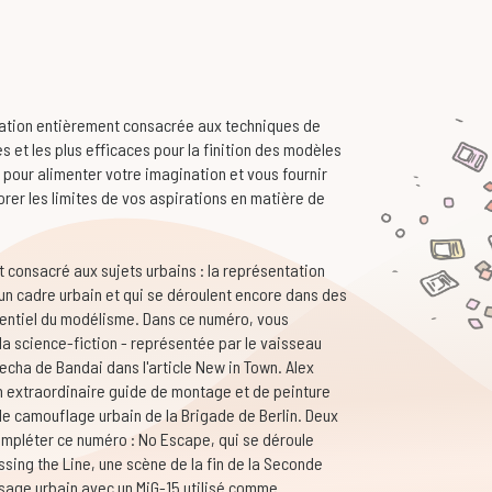
cation entièrement consacrée aux techniques de
s et les plus efficaces pour la finition des modèles
 pour alimenter votre imagination et vous fournir
rer les limites de vos aspirations en matière de
 consacré aux sujets urbains : la représentation
un cadre urbain et qui se déroulent encore dans des
entiel du modélisme. Dans ce numéro, vous
la science-fiction - représentée par le vaisseau
echa de Bandai dans l'article New in Town. Alex
on extraordinaire guide de montage et de peinture
de camouflage urbain de la Brigade de Berlin. Deux
ompléter ce numéro : No Escape, qui se déroule
ossing the Line, une scène de la fin de la Seconde
sage urbain avec un MiG-15 utilisé comme