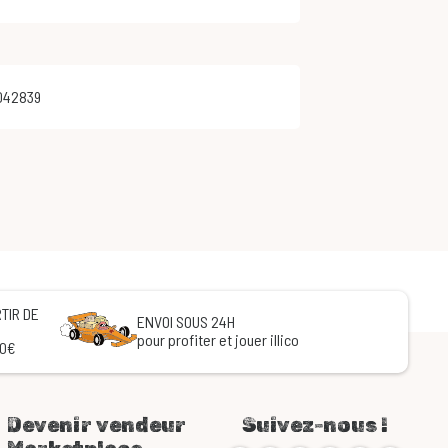
042839
TIR DE
ENVOI SOUS 24H
pour profiter et jouer illico
60€
Devenir vendeur
Suivez-nous !