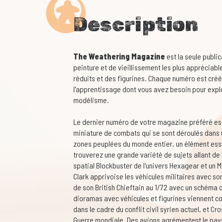
Description
The Weathering Magazine
est la seule publi
peinture et de vieillissement les plus appréciable
réduits et des figurines. Chaque numéro est créé
l'apprentissage dont vous avez besoin pour explo
modélisme.
Le dernier numéro de votre magazine préféré est
miniature de combats qui se sont déroulés dans 
zones peuplées du monde entier, un élément ess
trouverez une grande variété de sujets allant de 
spatial Blockbuster de l'univers Hexagear et un M
Clark apprivoise les véhicules militaires avec s
de son British Chieftain au 1/72 avec un schéma 
dioramas avec véhicules et figurines viennent c
dans le cadre du conflit civil syrien actuel, et Cr
Guerre mondiale. Des avions agrémentent le pay