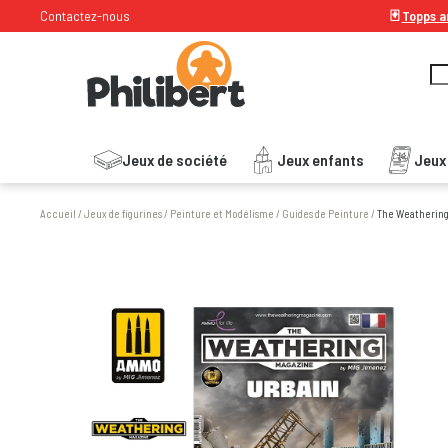
Contactez-nous
🃏
Topps ar
Jeux de société
Jeux enfants
Jeux
Accueil
/
Jeux de figurines
/
Peinture et Modélisme
/
Guides de Peinture
/
The Weathering