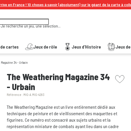
rive en France ! 10 choses à savoir (absolument) sur le géant de la carte à coll
Je recherche un jeu, une sélection...
 de cartes
Jeux de rôle
Jeux d'Histoire
Jeux de 
 Magazine 34 - Urbain
picto w
The Weathering Magazine 34
- Urbain
Référence :
MIG-A.MIG-4283
The Weathering Magazine est un livre entièrement dédié aux
techniques de peinture et de vieillissement des maquettes et
figurines. Ce numéro est consacré aux sujets urbains et la
représentation miniature de combats ayant lieu dans un cadre