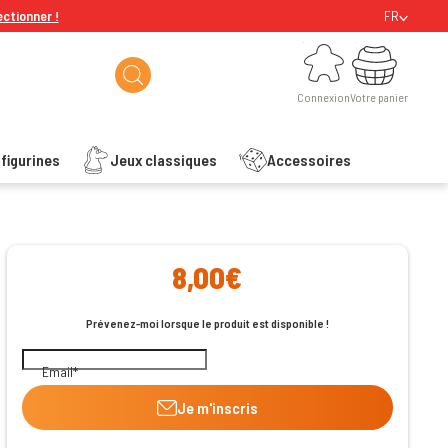
ectionner !
FR
Connexion
Votre panier
Connexion
Votre panier
figurines
Jeux classiques
Accessoires
ishlist
8,00€
Prévenez-moi lorsque le produit est disponible !
Email
Je m'inscris