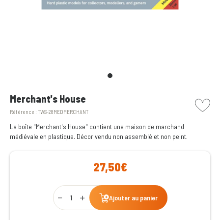
picto w
Merchant's House
Référence :
TWS-28MEDMERCHANT
La boîte "Merchant's House" contient une maison de marchand
médiévale en plastique. Décor vendu non assemblé et non peint.
27,50€
Qty
Ajouter au panier