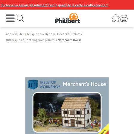
choses à savoir (absolument) sur le géant de la carte à collectionner !
Ouvrir le menu
Connexion
Votre panier
Ouvrir la recherche
Accueil
/
Jeux de figurines
/
Décors
/
Décors 28-32mm
/
Historique et Contemporain (28mm)
/
Merchant's House