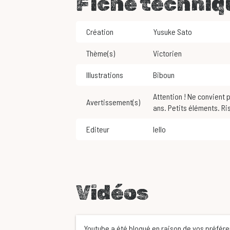
Fiche techniq
Création
Yusuke Sato
Thème(s)
Victorien
Illustrations
Biboun
Attention ! Ne convient pas aux enfants de moins de 3
Avertissement(s)
ans. Petits éléments. Ri
Editeur
Iello
Vidéos
Youtube a été bloqué en raison de vos préfér