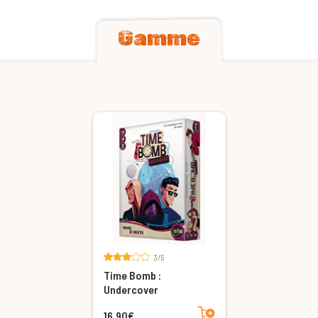
Gamme
3/5
Time Bomb :
Undercover
Ajouter au panier
16,90€