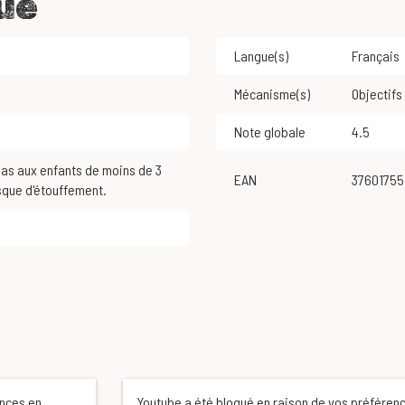
ue
Langue(s)
Français
Mécanisme(s)
Objectif
Note globale
4.5
EAN
3760175
sque d'étouffement.
ences en
Youtube a été bloqué en raison de vos préféren