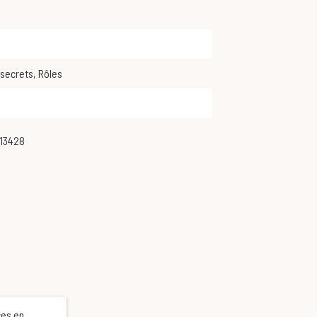
s secrets
,
Rôles
513428
ces en