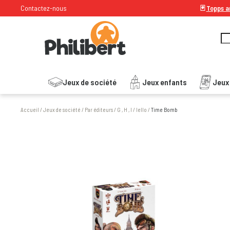
Contactez-nous
🃏
Topps ar
Jeux de société
Jeux enfants
Jeux
Accueil
/
Jeux de société
/
Par éditeurs
/
G , H , I
/
Iello
/
Time Bomb