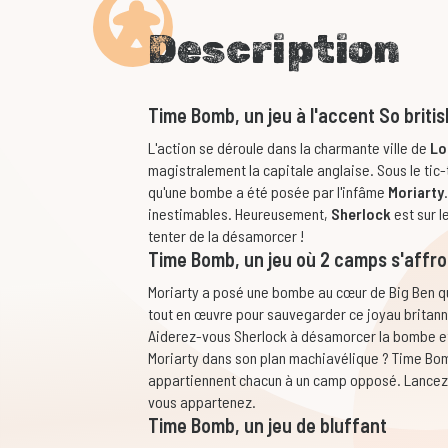
Description
Time Bomb, un jeu à l'accent So britis
L'action se déroule dans la charmante ville de
Lo
magistralement la capitale anglaise. Sous le tic
qu'une bombe a été posée par l'infâme
Moriarty
inestimables. Heureusement,
Sherlock
est sur l
tenter de la désamorcer !
Time Bomb, un jeu où 2 camps s'affr
Moriarty a posé une bombe au cœur de Big Ben qu’
tout en œuvre pour sauvegarder ce joyau britann
Aiderez-vous Sherlock à désamorcer la bombe et
Moriarty dans son plan machiavélique ? Time Bomb
appartiennent chacun à un camp opposé. Lancez-
vous appartenez.
Time Bomb, un jeu de bluffant