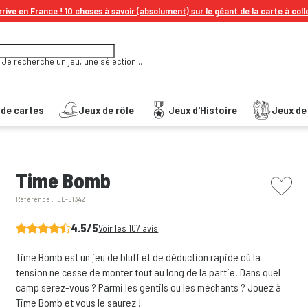
rive en France ! 10 choses à savoir (absolument) sur le géant de la carte à coll
Je recherche un jeu, une sélection...
 de cartes
Jeux de rôle
Jeux d'Histoire
Jeux de 
picto w
Time Bomb
Référence :
IEL-51342
4.5/5
Voir les 107 avis
Time Bomb est un jeu de bluff et de déduction rapide où la
tension ne cesse de monter tout au long de la partie. Dans quel
camp serez-vous ? Parmi les gentils ou les méchants ? Jouez à
Time Bomb et vous le saurez !