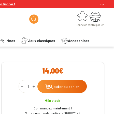
ectionner !
FR
Connexion
Votre panier
Connexion
Votre panier
figurines
Jeux classiques
Accessoires
ishlist
14,00€
Qty
Ajouter au panier
En stock
Commandez maintenant !
Votre commande partira le 10/08/2026