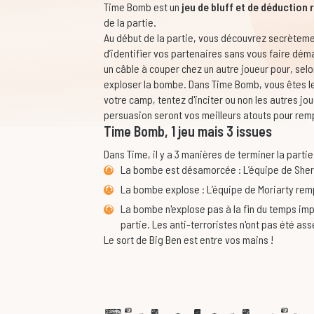
Time Bomb est un
jeu de bluff et de déduction 
de la partie.
Au début de la partie, vous découvrez secrèteme
d’identifier vos partenaires sans vous faire dém
un câble à couper chez un autre joueur pour, sel
exploser la bombe. Dans Time Bomb, vous êtes le
votre camp, tentez d'inciter ou non les autres jou
persuasion seront vos meilleurs atouts pour remp
Time Bomb, 1 jeu mais 3 issues
Dans Time, il y a 3 manières de terminer la partie 
La bombe est désamorcée : L’équipe de Sherl
La bombe explose : L’équipe de Moriarty remp
La bombe n'explose pas à la fin du temps imp
partie. Les anti-terroristes n'ont pas été as
Le sort de Big Ben est entre vos mains !