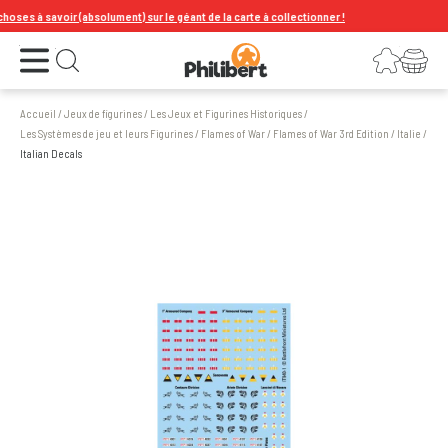
es à savoir (absolument) sur le géant de la carte à collectionner !
Ouvrir le menu
Connexion
Votre panier
Ouvrir la recherche
Accueil
/
Jeux de figurines
/
Les Jeux et Figurines Historiques
/
Les Systèmes de jeu et leurs Figurines
/
Flames of War
/
Flames of War 3rd Edition
/
Italie
/
Italian Decals