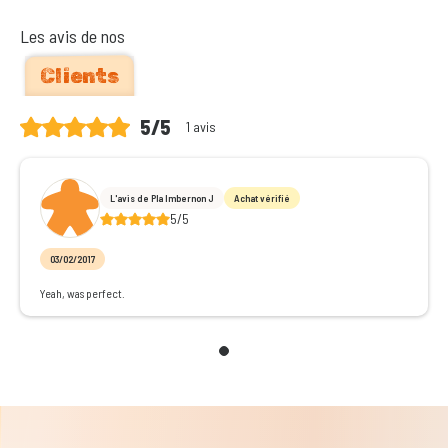
Les avis de nos
Clients
5/5
1 avis
L'avis de Pla Imbernon J
Achat vérifié
5/5
03/02/2017
Yeah, was perfect.