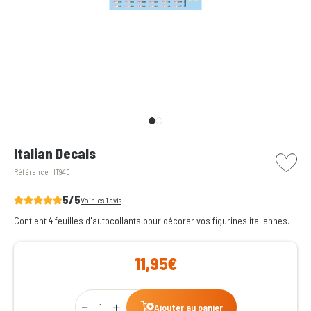
picto w
Italian Decals
Référence :
IT940
5/5
Voir les 1 avis
Contient 4 feuilles d'autocollants pour décorer vos figurines italiennes.
11,95€
Qty
Ajouter au panier