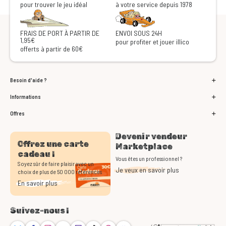
pour trouver le jeu idéal
à votre service depuis 1978
FRAIS DE PORT À PARTIR DE
ENVOI SOUS 24H
1,95€
pour profiter et jouer illico
offerts à partir de 60€
Besoin d'aide ?
Informations
Offres
Devenir vendeur
Offrez une carte
Marketplace
cadeau !
Vous êtes un professionnel ?
Soyez sûr de faire plaisir avec un
Je veux en savoir plus
choix de plus de 50 000 références
En savoir plus
Suivez-nous !
Bluesky
Facebook
Instagram
Youtube
Twitch
TikTok
Threads
Discord