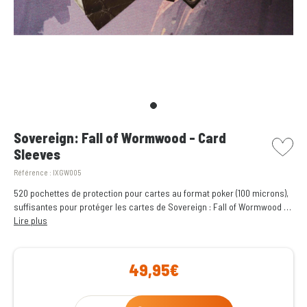
picto w
Sovereign: Fall of Wormwood - Card
Sleeves
Référence :
IXGW005
520 pochettes de protection pour cartes au format poker (100 microns),
suffisantes pour protéger les cartes de Sovereign : Fall of Wormwood et
de l'extension Exiles of Eden.
Lire plus
49,95€
Qty