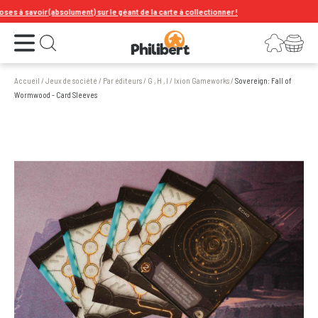
 savoir (absolument) sur le géant de la carte à collectionner !
Ouvrir le menu
Connexion
Votre panier
Ouvrir la recherche
Accueil
/
Jeux de société
/
Par éditeurs
/
G , H , I
/
Ixion Gameworks
/
Sovereign: Fall of
Wormwood - Card Sleeves