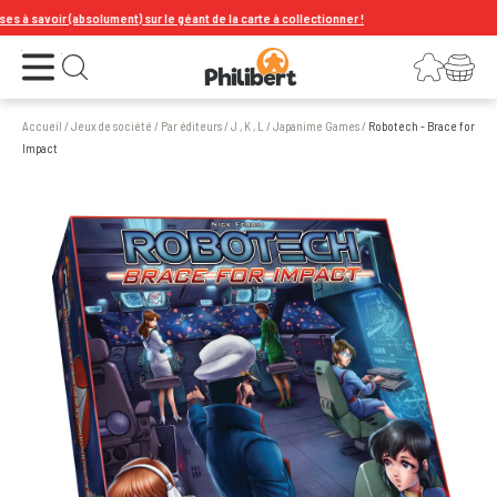
 savoir (absolument) sur le géant de la carte à collectionner !
Ouvrir le menu
Connexion
Votre panier
Ouvrir la recherche
Accueil
/
Jeux de société
/
Par éditeurs
/
J , K , L
/
Japanime Games
/
Robotech - Brace for
Impact