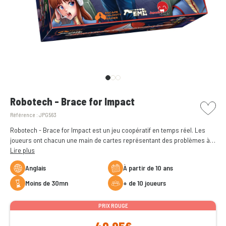
picto w
Robotech - Brace for Impact
Référence :
JPG563
Robotech - Brace for Impact est un jeu coopératif en temps réel. Les
joueurs ont chacun une main de cartes représentant des problèmes à
résoudre. Cependant, ils doivent travailler avec au moins un autre
Lire plus
membre de l'équipage pour mener à bien leurs actions
Anglais
à partir de 10 ans
moins de 30mn
+ de 10 joueurs
PRIX ROUGE