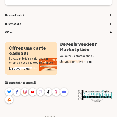
Besoin d'aide ?
Informations
Offres
Devenir vendeur
Offrez une carte
Marketplace
cadeau !
Vous êtes un professionnel ?
Soyez sûr de faire plaisir avec un
Je veux en savoir plus
choix de plus de 50 000 références
En savoir plus
Suivez-nous !
Bluesky
Facebook
Instagram
Youtube
Twitch
TikTok
Threads
Discord
RSS