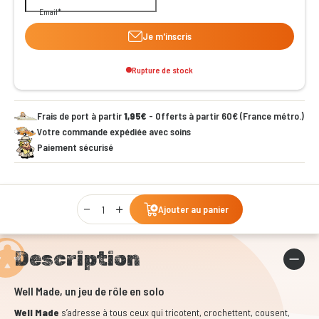
Email
Je m'inscris
Rupture de stock
Frais de port à partir
1,95€
- Offerts à partir 60€ (France métro.)
Votre commande expédiée avec soins
Paiement sécurisé
Qty
Ajouter au panier
Description
Well Made, un jeu de rôle en solo
Well Made
s’adresse à tous ceux qui tricotent, crochettent, cousent,