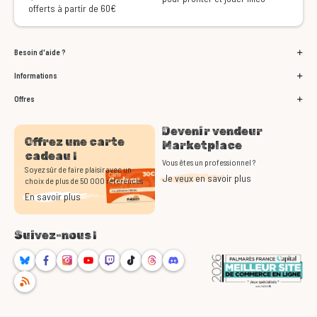
offerts à partir de 60€
Besoin d'aide ?
Informations
Offres
Devenir vendeur
Offrez une carte
Marketplace
cadeau !
Vous êtes un professionnel ?
Soyez sûr de faire plaisir avec un
Je veux en savoir plus
choix de plus de 50 000 références
En savoir plus
Suivez-nous !
Bluesky
Facebook
Instagram
Youtube
Twitch
TikTok
Threads
Discord
RSS