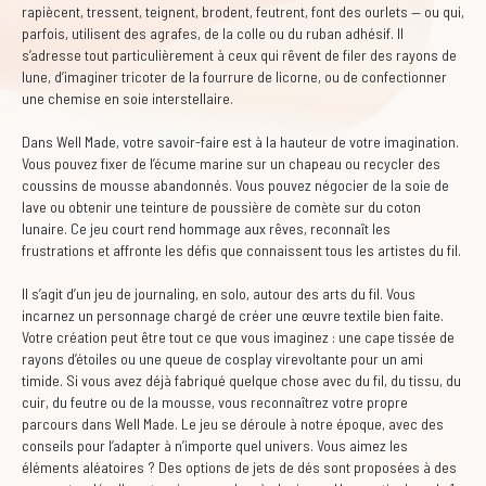
rapiècent, tressent, teignent, brodent, feutrent, font des ourlets — ou qui,
parfois, utilisent des agrafes, de la colle ou du ruban adhésif. Il
s’adresse tout particulièrement à ceux qui rêvent de filer des rayons de
lune, d’imaginer tricoter de la fourrure de licorne, ou de confectionner
une chemise en soie interstellaire.
Dans Well Made, votre savoir-faire est à la hauteur de votre imagination.
Vous pouvez fixer de l’écume marine sur un chapeau ou recycler des
coussins de mousse abandonnés. Vous pouvez négocier de la soie de
lave ou obtenir une teinture de poussière de comète sur du coton
lunaire. Ce jeu court rend hommage aux rêves, reconnaît les
frustrations et affronte les défis que connaissent tous les artistes du fil.
Il s’agit d’un jeu de journaling, en solo, autour des arts du fil. Vous
incarnez un personnage chargé de créer une œuvre textile bien faite.
Votre création peut être tout ce que vous imaginez : une cape tissée de
rayons d’étoiles ou une queue de cosplay virevoltante pour un ami
timide. Si vous avez déjà fabriqué quelque chose avec du fil, du tissu, du
cuir, du feutre ou de la mousse, vous reconnaîtrez votre propre
parcours dans Well Made. Le jeu se déroule à notre époque, avec des
conseils pour l’adapter à n’importe quel univers. Vous aimez les
éléments aléatoires ? Des options de jets de dés sont proposées à des