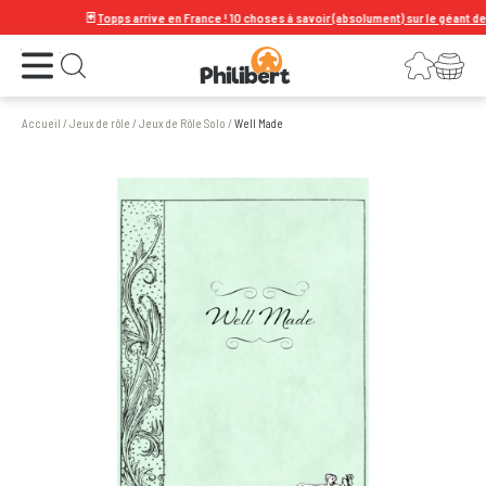
🃏
Topps arrive en France ! 10 choses à savoir (absolument) sur le géant de la ca
Ouvrir le menu
Connexion
Votre panier
Ouvrir la recherche
Accueil
/
Jeux de rôle
/
Jeux de Rôle Solo
/
Well Made