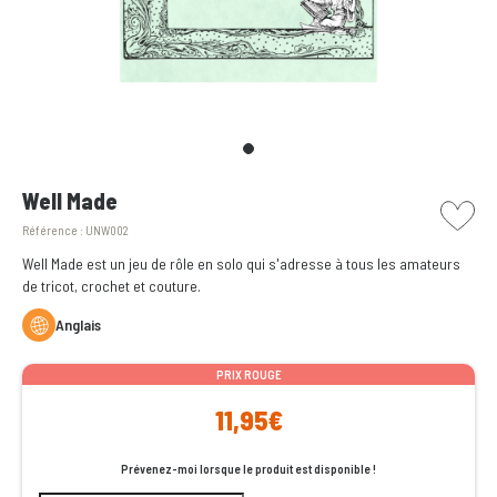
picto w
Well Made
Référence :
UNW002
Well Made est un jeu de rôle en solo qui s'adresse à tous les amateurs
de tricot, crochet et couture.
Anglais
PRIX ROUGE
11,95€
Prévenez-moi lorsque le produit est disponible !