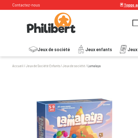
Contactez-nous
🃏
Topps ar
Jeux de société
Jeux enfants
Jeux
Accueil
/
Jeux de Société Enfants
/
Jeux de société
/
Lamalaya