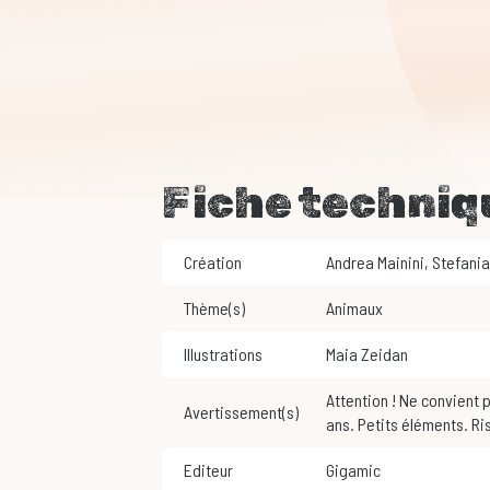
Fiche techniq
Création
Andrea Mainini
,
Stefania
Thème(s)
Animaux
Illustrations
Maia Zeidan
Attention ! Ne convient pas aux enfants de moins de 3
Avertissement(s)
ans. Petits éléments. Ri
Editeur
Gigamic