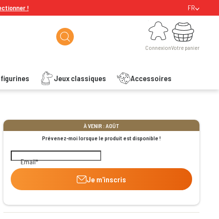
ectionner !
FR
Connexion
Votre panier
Connexion
Votre panier
figurines
Jeux classiques
Accessoires
ishlist
À VENIR : AOÛT
Prévenez-moi lorsque le produit est disponible !
Email
Je m'inscris