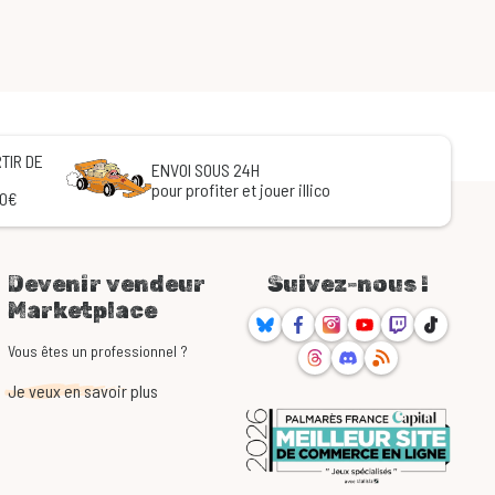
TIR DE
ENVOI SOUS 24H
pour profiter et jouer illico
60€
Devenir vendeur
Suivez-nous !
Marketplace
Bluesky
Facebook
Instagram
Youtube
Twitch
TikTok
Threads
Discord
RSS
Vous êtes un professionnel ?
Je veux en savoir plus