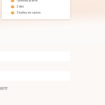
1 plateau prairie
2 dés
3 boîtes en carton
65717