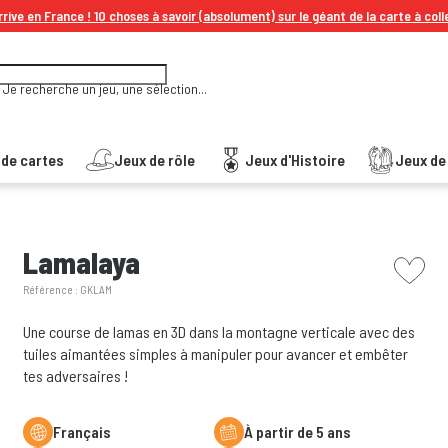
rive en France ! 10 choses à savoir (absolument) sur le géant de la carte à coll
Je recherche un jeu, une sélection...
 de cartes
Jeux de rôle
Jeux d'Histoire
Jeux de 
picto w
Lamalaya
Référence :
GKLAM
Une course de lamas en 3D dans la montagne verticale avec des
tuiles aimantées simples à manipuler pour avancer et embêter
tes adversaires !
Français
à partir de 5 ans