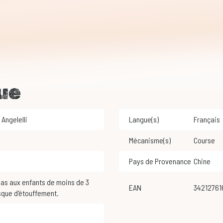
ue
 Angelelli
Langue(s)
Français
Mécanisme(s)
Course
Pays de Provenance
Chine
EAN
34212761
sque d'étouffement.