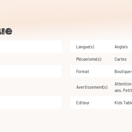
ue
Langue(s)
Anglais
Mécanisme(s)
Cartes
Format
Boutique
Attention ! Ne convient pas aux enfants de moins de 3
Avertissement(s)
ans. Peti
Editeur
Kids Tab