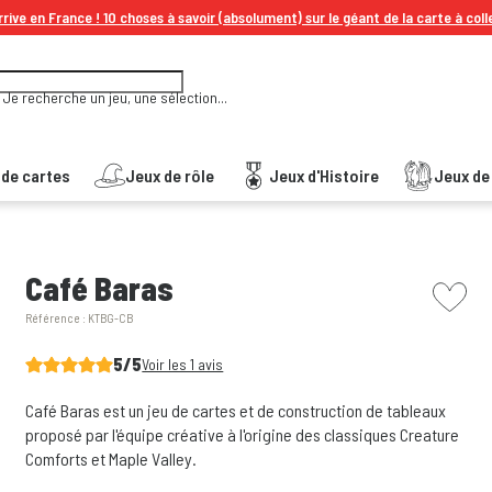
rive en France ! 10 choses à savoir (absolument) sur le géant de la carte à coll
Je recherche un jeu, une sélection...
 de cartes
Jeux de rôle
Jeux d'Histoire
Jeux de 
picto w
Café Baras
Référence :
KTBG-CB
5/5
Voir les 1 avis
Café Baras est un jeu de cartes et de construction de tableaux
proposé par l'équipe créative à l'origine des classiques Creature
Comforts et Maple Valley.