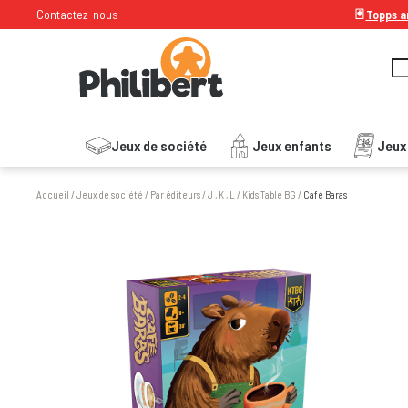
Contactez-nous
🃏
Topps ar
Jeux de société
Jeux enfants
Jeux
Accueil
/
Jeux de société
/
Par éditeurs
/
J , K , L
/
Kids Table BG
/
Café Baras