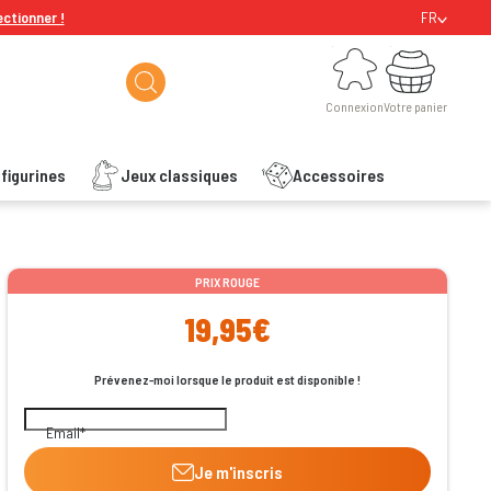
ectionner !
FR
Connexion
Votre panier
Connexion
Votre panier
figurines
Jeux classiques
Accessoires
ishlist
PRIX ROUGE
19,95€
Prévenez-moi lorsque le produit est disponible !
Email
Je m'inscris