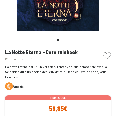
picto w
La Notte Eterna - Core rulebook
Référence :
LNE-B-CBKE
La Notte Eterna est un univers dark fantasy épique compatible avec la
5e édition du plus ancien des jeux de rôle. Dans ce livre de base, vous
explorerez les royaumes de Neir : leur histoire, leurs paysages, leurs
Lire plus
peuples et leurs divinités.
Anglais
PRIX ROUGE
59,95€