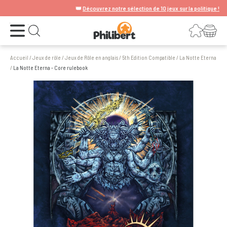
👑
Découvrez notre sélection de 10 jeux sur la politique !
Ouvrir le menu
Connexion
Votre panier
Ouvrir la recherche
Accueil
/
Jeux de rôle
/
Jeux de Rôle en anglais
/
5th Edition Compatible
/
La Notte Eterna
/
La Notte Eterna - Core rulebook