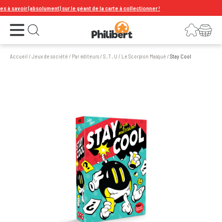
avoir (absolument) sur le géant de la carte à collectionner !
Ouvrir le menu
Connexion
Votre panier
Ouvrir la recherche
Accueil
/
Jeux de société
/
Par éditeurs
/
S , T , U
/
Le Scorpion Masqué
/
Stay Cool