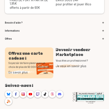
1,95€
pour profiter et jouer illico
offerts à partir de 60€
Besoin d'aide ?
Informations
Offres
Devenir vendeur
Offrez une carte
Marketplace
cadeau !
Vous êtes un professionnel ?
Soyez sûr de faire plaisir avec un
Je veux en savoir plus
choix de plus de 50 000 références
En savoir plus
Suivez-nous !
Bluesky
Facebook
Instagram
Youtube
Twitch
TikTok
Threads
Discord
RSS