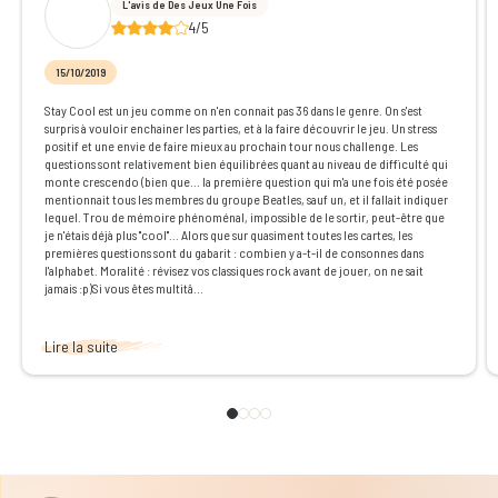
L'avis de Des Jeux Une Fois
4/5
15/10/2019
Stay Cool est un jeu comme on n'en connait pas 36 dans le genre. On s'est
surpris à vouloir enchainer les parties, et à la faire découvrir le jeu. Un stress
positif et une envie de faire mieux au prochain tour nous challenge. Les
questions sont relativement bien équilibrées quant au niveau de difficulté qui
monte crescendo (bien que... la première question qui m'a une fois été posée
mentionnait tous les membres du groupe Beatles, sauf un, et il fallait indiquer
lequel. Trou de mémoire phénoménal, impossible de le sortir, peut-être que
je n'étais déjà plus "cool"... Alors que sur quasiment toutes les cartes, les
premières questions sont du gabarit : combien y a-t-il de consonnes dans
l'alphabet. Moralité : révisez vos classiques rock avant de jouer, on ne sait
jamais :p)Si vous êtes multitâ...
Lire la suite