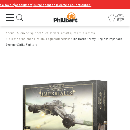
voir (absolument) sur le géant de la carte à collectionner !
Ouvrir le menu
Connexion
Votre panier
Ouvrir la recherche
Accueil
/
Jeux de figurines
/
Les Univers Fantastiques et futuristes
/
Futuriste et Science Fiction
/
Legions Imperialis
/
The Horus Heresy : Legions Imperialis -
Avenger Strike Fighters