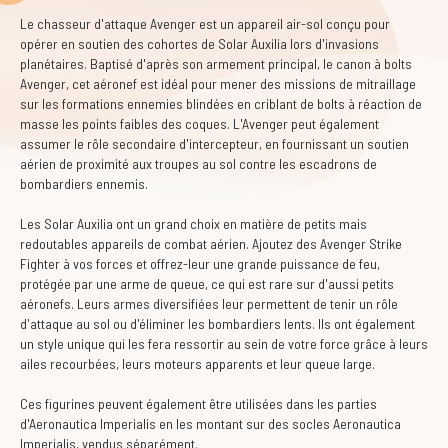
Le chasseur d'attaque Avenger est un appareil air-sol conçu pour
opérer en soutien des cohortes de Solar Auxilia lors d'invasions
planétaires. Baptisé d'après son armement principal, le canon à bolts
Avenger, cet aéronef est idéal pour mener des missions de mitraillage
sur les formations ennemies blindées en criblant de bolts à réaction de
masse les points faibles des coques. L'Avenger peut également
assumer le rôle secondaire d'intercepteur, en fournissant un soutien
aérien de proximité aux troupes au sol contre les escadrons de
bombardiers ennemis.
Les Solar Auxilia ont un grand choix en matière de petits mais
redoutables appareils de combat aérien. Ajoutez des Avenger Strike
Fighter à vos forces et offrez-leur une grande puissance de feu,
protégée par une arme de queue, ce qui est rare sur d'aussi petits
aéronefs. Leurs armes diversifiées leur permettent de tenir un rôle
d'attaque au sol ou d'éliminer les bombardiers lents. Ils ont également
un style unique qui les fera ressortir au sein de votre force grâce à leurs
ailes recourbées, leurs moteurs apparents et leur queue large.
Ces figurines peuvent également être utilisées dans les parties
d'Aeronautica Imperialis en les montant sur des socles Aeronautica
Imperialis, vendus séparément.