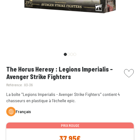
picto w
The Horus Heresy : Legions Imperialis -
Avenger Strike Fighters
Référence :
03-36
La boîte "Legions Imperialis - Avenger Strike Fighters" contient 4
chasseurs en plastique à l'échelle epic.
Français
PRIX ROUGE
37,95€