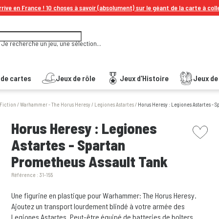
rive en France ! 10 choses à savoir (absolument) sur le géant de la carte à coll
Je recherche un jeu, une sélection...
 de cartes
Jeux de rôle
Jeux d'Histoire
Jeux de 
 Fiction
/
Warhammer - The Horus Heresy
/
Legiones Astartes
/
Horus Heresy : Legiones Astartes - 
picto w
Horus Heresy : Legiones
Astartes - Spartan
Prometheus Assault Tank
Référence :
31-155
Une figurine en plastique pour Warhammer: The Horus Heresy.
Ajoutez un transport lourdement blindé à votre armée des
Legiones Astartes. Peut-être équipé de batteries de bolters