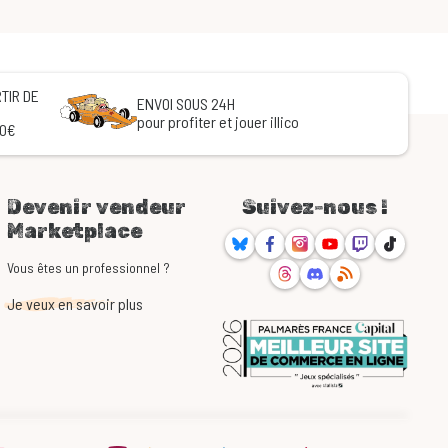
TIR DE
ENVOI SOUS 24H
pour profiter et jouer illico
60€
Devenir vendeur
Suivez-nous !
Marketplace
Bluesky
Facebook
Instagram
Youtube
Twitch
TikTok
Threads
Discord
RSS
Vous êtes un professionnel ?
Je veux en savoir plus