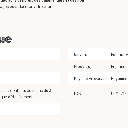
ages pour décorer votre char.
ue
Univers
Futuriste
Produit(s)
Figurines
Pays de Provenance
Royaume
EAN
5011921
sque d'étouffement.