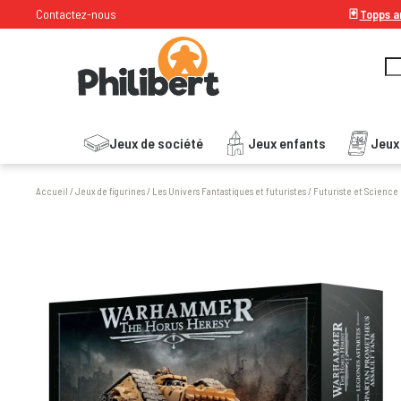
Contactez-nous
🃏
Topps ar
Jeux de société
Jeux enfants
Jeux
Accueil
/
Jeux de figurines
/
Les Univers Fantastiques et futuristes
/
Futuriste et Science