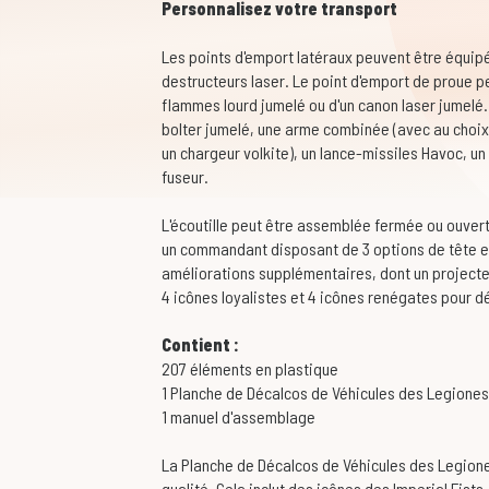
Personnalisez votre transport
Les points d'emport latéraux peuvent être équipé
destructeurs laser. Le point d'emport de proue pe
flammes lourd jumelé ou d'un canon laser jumelé.
bolter jumelé, une arme combinée (avec au choix 
un chargeur volkite), un lance-missiles Havoc, un
fuseur.
L'écoutille peut être assemblée fermée ou ouverte
un commandant disposant de 3 options de tête e
améliorations supplémentaires, dont un projecteu
4 icônes loyalistes et 4 icônes renégates pour dé
Contient :
207 éléments en plastique
1 Planche de Décalcos de Véhicules des Legione
1 manuel d'assemblage
La Planche de Décalcos de Véhicules des Legio
qualité. Cela inclut des icônes des Imperial Fist