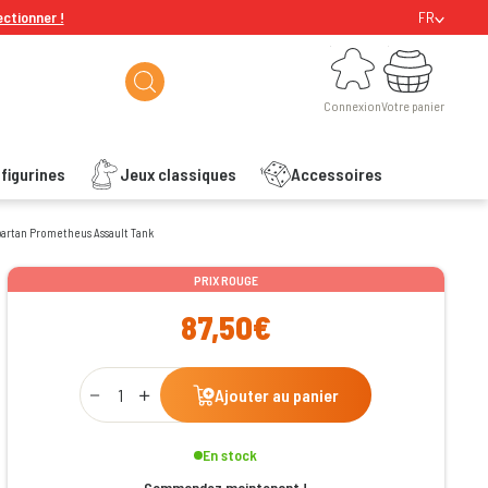
ectionner !
FR
Connexion
Votre panier
Connexion
Votre panier
figurines
Jeux classiques
Accessoires
Spartan Prometheus Assault Tank
ishlist
PRIX ROUGE
87,50€
Qty
Ajouter au panier
En stock
Commandez maintenant !