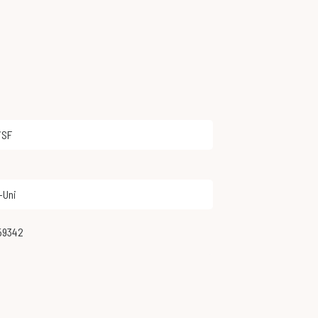
/SF
-Uni
259342