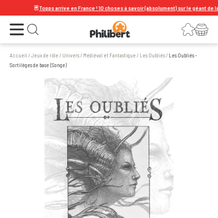
🃏
Topps arrive en France ! 10 choses à savoir (absolument) sur le géant de la car
Ouvrir le menu
Connexion
Votre panier
Ouvrir la recherche
Accueil
/
Jeux de rôle
/
Univers
/
Médiéval et Fantastique
/
Les Oubliés
/
Les Oubliés -
Sortilèges de base (Songe)