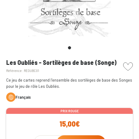
picto w
Les Oubliés - Sortilèges de base (Songe)
Référence :
REOUBC01
Ce jeu de cartes reprend l'ensemble des sortilèges de base des Songes
pour le jeu de rôle Les Oubliés.
Français
PRIX ROUGE
15,00€
Qty