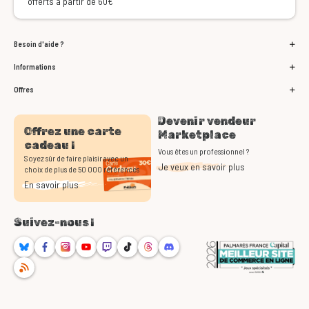
offerts à partir de 60€
Besoin d'aide ?
Informations
Offres
Devenir vendeur
Offrez une carte
Marketplace
cadeau !
Vous êtes un professionnel ?
Soyez sûr de faire plaisir avec un
Je veux en savoir plus
choix de plus de 50 000 références
En savoir plus
Suivez-nous !
Bluesky
Facebook
Instagram
Youtube
Twitch
TikTok
Threads
Discord
RSS