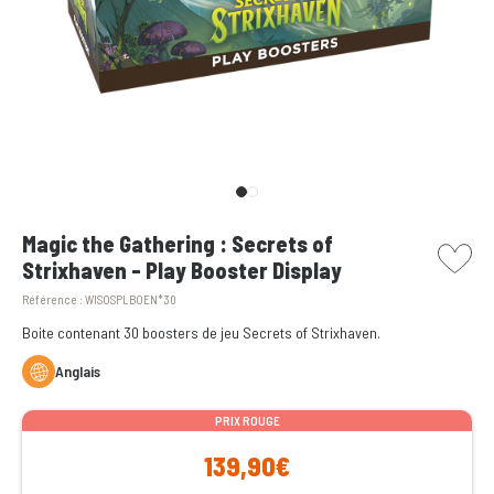
picto w
Magic the Gathering : Secrets of
Strixhaven - Play Booster Display
Référence :
WISOSPLBOEN*30
Boite contenant 30 boosters de jeu Secrets of Strixhaven.
Anglais
PRIX ROUGE
139,90€