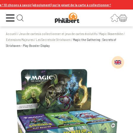
0 choses à savoir (absolument) sur le géant de la carte à collectionner !
Ouvrir le menu
Connexion
Votre panier
Ouvrir la recherche
Accueil
/
Jeux de cartes à collectionner et jeux de cartes évolutifs
/
Magic l'Assemblée
/
Extensions Majeures
/
Les Secrets de Strixhaven
/
Magic the Gathering : Secrets of
Strixhaven - Play Booster Display