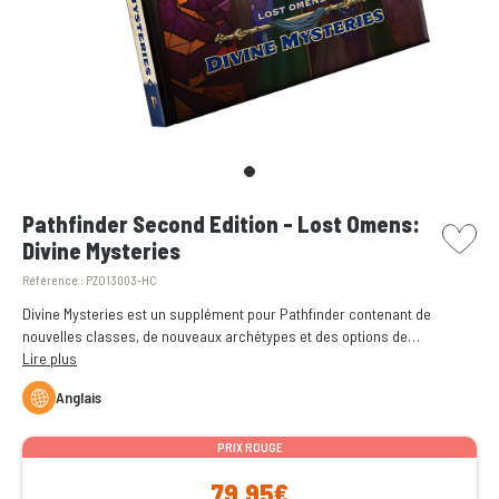
picto w
Pathfinder Second Edition - Lost Omens:
Divine Mysteries
Référence :
PZO13003-HC
Divine Mysteries est un supplément pour Pathfinder contenant de
nouvelles classes, de nouveaux archétypes et des options de
personnages.
Lire plus
Anglais
PRIX ROUGE
79,95€