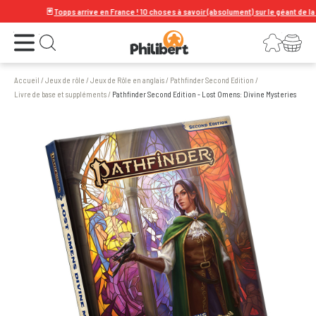
🃏
Topps arrive en France ! 10 choses à savoir (absolument) sur le géant de la carte 
Ouvrir le menu
Connexion
Votre panier
Ouvrir la recherche
Accueil
/
Jeux de rôle
/
Jeux de Rôle en anglais
/
Pathfinder Second Edition
/
Livre de base et suppléments
/
Pathfinder Second Edition - Lost Omens: Divine Mysteries