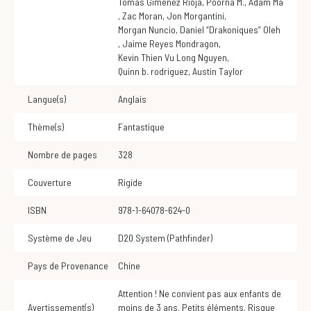
Tomas Gimenez Rioja
,
Poorna M.
,
Adam Ma
,
Zac Moran
,
Jon Morgantini
,
Morgan Nuncio
,
Daniel “Drakoniques” Oleh
,
Jaime Reyes Mondragon
,
Kevin Thien Vu Long Nguyen
,
quinn b. rodriguez
,
Austin Taylor
Langue(s)
Anglais
Thème(s)
Fantastique
Nombre de pages
328
Couverture
Rigide
ISBN
978-1-64078-624-0
Système de Jeu
d20 System (Pathfinder)
Pays de Provenance
Chine
Attention ! Ne convient pas aux enfants de
Avertissement(s)
moins de 3 ans. Petits éléments. Risque