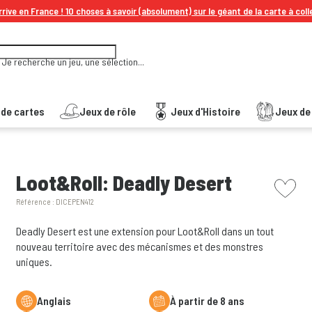
rive en France ! 10 choses à savoir (absolument) sur le géant de la carte à coll
Je recherche un jeu, une sélection...
 de cartes
Jeux de rôle
Jeux d'Histoire
Jeux de 
picto w
Loot&Roll: Deadly Desert
Référence :
DICEPEN412
Deadly Desert est une extension pour Loot&Roll dans un tout
nouveau territoire avec des mécanismes et des monstres
uniques.
Anglais
à partir de 8 ans