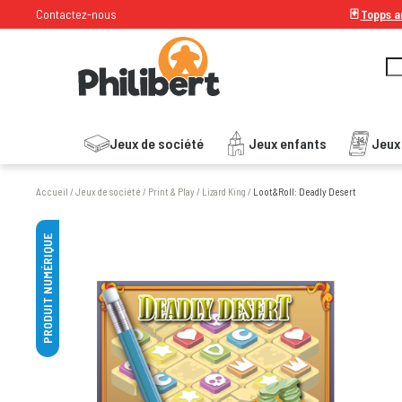
Contactez-nous
🃏
Topps ar
Jeux de société
Jeux enfants
Jeux
Accueil
/
Jeux de société
/
Print & Play
/
Lizard King
/
Loot&Roll: Deadly Desert
PRODUIT NUMÉRIQUE