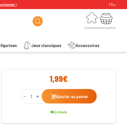
ectionner !
FR
Connexion
Votre panier
Connexion
Votre panier
figurines
Jeux classiques
Accessoires
ishlist
1,99€
Qty
Ajouter au panier
En stock