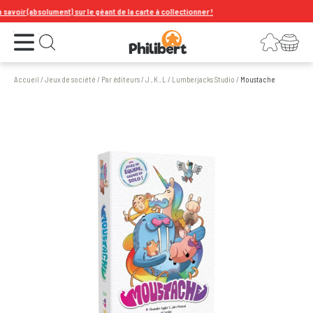
r (absolument) sur le géant de la carte à collectionner !
Ouvrir le menu
Connexion
Votre panier
Ouvrir la recherche
Accueil
/
Jeux de société
/
Par éditeurs
/
J , K , L
/
Lumberjacks Studio
/
Moustache