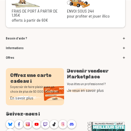
FRAIS DE PORT À PARTIR DE
ENVOI SOUS 24H
1,95€
pour profiter et jouer illico
offerts à partir de 60€
Besoin d'aide ?
Informations
Offres
Devenir vendeur
Offrez une carte
Marketplace
cadeau !
Vous êtes un professionnel ?
Soyez sûr de faire plaisir avec un
Je veux en savoir plus
choix de plus de 50 000 références
En savoir plus
Suivez-nous !
Bluesky
Facebook
Instagram
Youtube
Twitch
TikTok
Threads
Discord
RSS