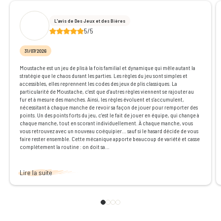
L'avis de Des Jeux et des Bières
5/5
31/07/2026
Moustache est un jeu de plis à la fois familial et dynamique qui mêle autant la
stratégie que le chaos durant les parties. Les règles du jeu sont simples et
accessibles, elles reprennent les codes des jeux de plis classiques. La
particularité de Moustache, c’est que d’autres règles viennent se rajouter au
fur et à mesure des manches. Ainsi, les règles évoluent et s’accumulent,
nécessitant à chaque manche de revoir sa façon de jouer pour remporter des
points. Un des points forts du jeu, c’est le fait de jouer en équipe, qui change à
chaque manche, tout en scorant individuellement. À chaque manche, vous
vous retrouvez avec un nouveau coéquipier… sauf si le hasard décide de vous
faire rester ensemble. Cette mécanique apporte beaucoup de variété et casse
complètement la routine : on doit sa...
Lire la suite