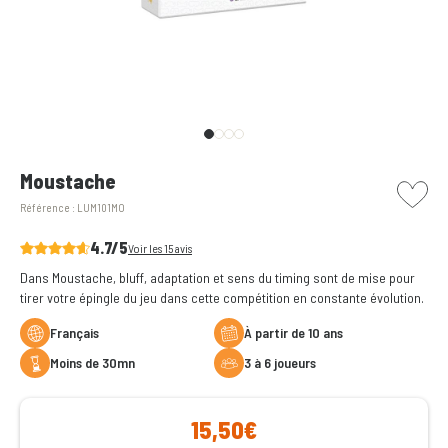
picto w
Moustache
Référence :
LUM101MO
4.7/5
Voir les 15 avis
Dans Moustache, bluff, adaptation et sens du timing sont de mise pour
tirer votre épingle du jeu dans cette compétition en constante évolution.
Français
à partir de 10 ans
moins de 30mn
3 à 6 joueurs
15,50€