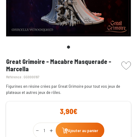
picto w
Great Grimoire - Macabre Masquerade -
Marcella
Référence :
GG0000197
Figurines en résine crées par Great Grimoire pour tout vos jeux de
plateaux et autres jeux de rôles.
3,90€
Qty
Ajouter au panier