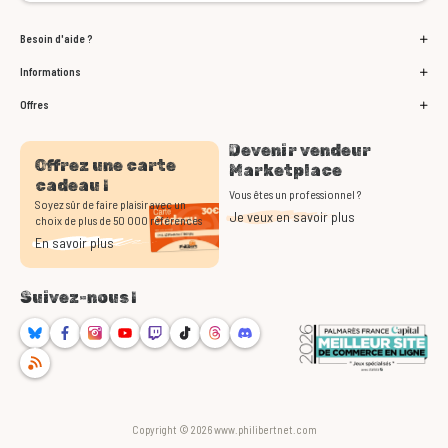
Besoin d'aide ?
Informations
Offres
Devenir vendeur
Offrez une carte
Marketplace
cadeau !
Vous êtes un professionnel ?
Soyez sûr de faire plaisir avec un
Je veux en savoir plus
choix de plus de 50 000 références
En savoir plus
Suivez-nous !
Bluesky
Facebook
Instagram
Youtube
Twitch
TikTok
Threads
Discord
RSS
Copyright © 2026 www.philibertnet.com