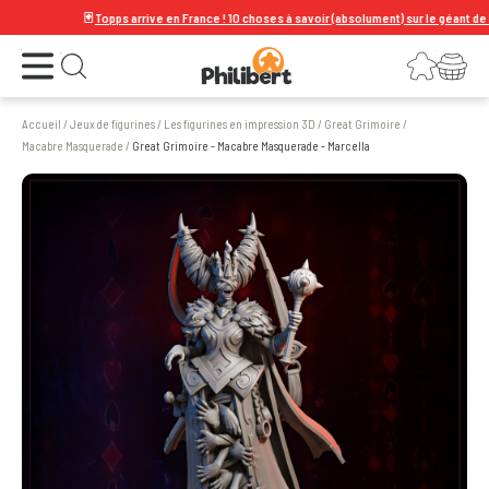
🃏
Topps arrive en France ! 10 choses à savoir (absolument) sur le géant de la ca
Ouvrir le menu
Connexion
Votre panier
Ouvrir la recherche
Accueil
/
Jeux de figurines
/
Les figurines en impression 3D
/
Great Grimoire
/
Macabre Masquerade
/
Great Grimoire - Macabre Masquerade - Marcella