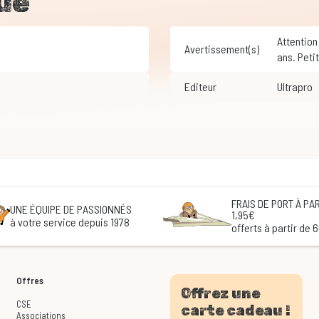
ue
Attention ! Ne convient pas aux enfants de moins de 3
Avertissement(s)
ans. Peti
Editeur
Ultrapro
FRAIS DE PORT À PAR
UNE ÉQUIPE DE PASSIONNÉS
1,95€
à votre service depuis 1978
offerts à partir de 
Offres
Offrez une
CSE
carte cadeau !
Associations