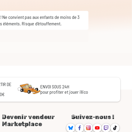
ts éléments. Risque d'étouffement.
TIR DE
ENVOI SOUS 24H
pour profiter et jouer illico
60€
Devenir vendeur
Suivez-nous !
Marketplace
Bluesky
Facebook
Instagram
Youtube
Twitch
TikTok