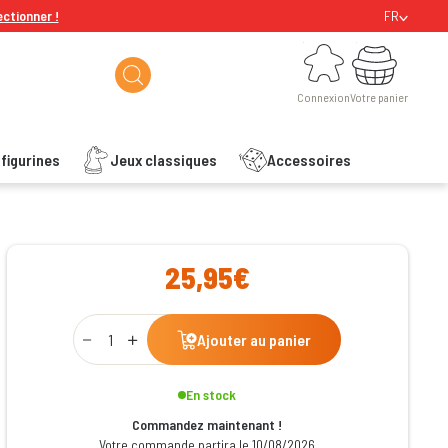
ectionner !
FR
Connexion
Votre panier
Connexion
Votre panier
figurines
Jeux classiques
Accessoires
ishlist
25,95€
Qty
Ajouter au panier
En stock
Commandez maintenant !
Votre commande partira le 10/08/2026