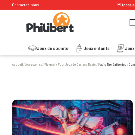
Contactez-nous
🃏
Topps ar
Jeux de société
Jeux enfants
Jeux
Accueil
/
Accessoires
/
Playmat
/
Pour Jeux de Cartes
/
Magic
/
Magic The Gathering : Com