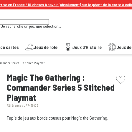
rive en France ! 10 choses à savoir (absolument) sur le géant de la carte à coll
Je recherche un jeu, une sélection...
 de cartes
Jeux de rôle
Jeux d'Histoire
Jeux de 
mander Series 5 Stitched Playmat
picto w
Magic The Gathering :
Commander Series 5 Stitched
Playmat
Référence :
UPR-38473
Tapis de jeu aux bords cousus pour Magic the Gathering.