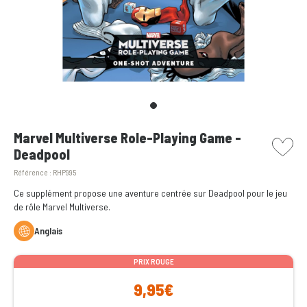
picto w
Marvel Multiverse Role-Playing Game -
Deadpool
Référence :
RHP995
Ce supplément propose une aventure centrée sur Deadpool pour le jeu
de rôle Marvel Multiverse.
Anglais
PRIX ROUGE
9,95€