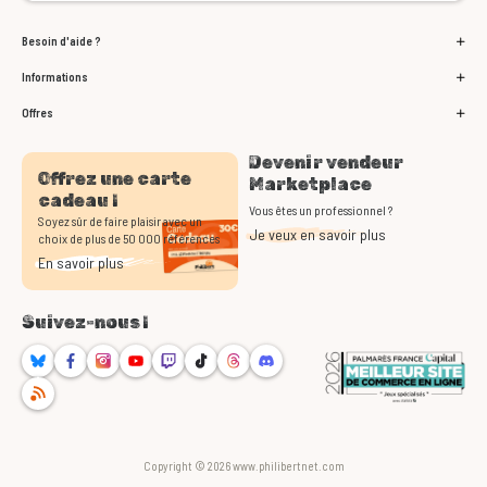
Besoin d'aide ?
Informations
Offres
Devenir vendeur
Offrez une carte
Marketplace
cadeau !
Vous êtes un professionnel ?
Soyez sûr de faire plaisir avec un
Je veux en savoir plus
choix de plus de 50 000 références
En savoir plus
Suivez-nous !
Bluesky
Facebook
Instagram
Youtube
Twitch
TikTok
Threads
Discord
RSS
Copyright © 2026 www.philibertnet.com