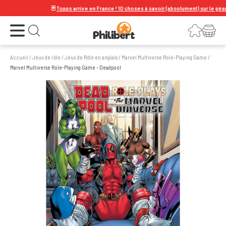
🃏
Topps arrive en France ! 10 choses à savoir (absolument) sur le géant de 
Ouvrir le menu
Connexion
Votre panier
Ouvrir la recherche
Accueil
/
Jeux de rôle
/
Jeux de Rôle en anglais
/
Marvel Multiverse Role-Playing Game
/
Marvel Multiverse Role-Playing Game - Deadpool