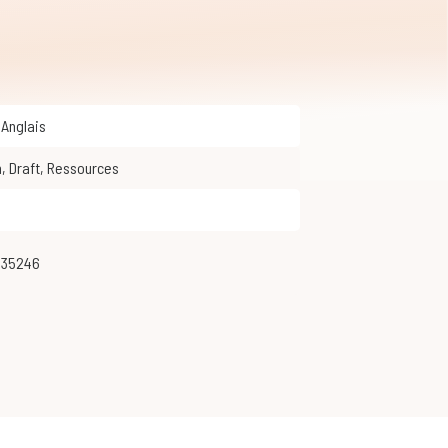
,
Anglais
n
,
Draft
,
Ressources
235246