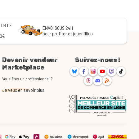
TIR DE
ENVOI SOUS 24H
pour profiter et jouer illico
60€
Devenir vendeur
Suivez-nous !
Marketplace
Bluesky
Facebook
Instagram
Youtube
Twitch
TikTok
Threads
Discord
RSS
Vous êtes un professionnel ?
Je veux en savoir plus