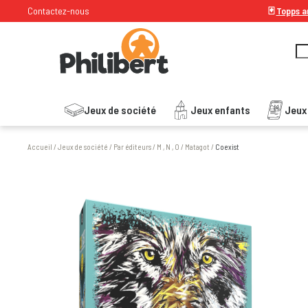
Contactez-nous
🃏
Topps ar
Jeux de société
Jeux enfants
Jeux
Accueil
/
Jeux de société
/
Par éditeurs
/
M , N , O
/
Matagot
/
Coexist