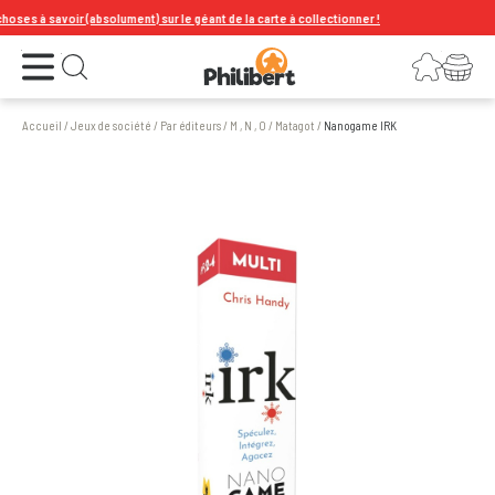
es à savoir (absolument) sur le géant de la carte à collectionner !
Ouvrir le menu
Connexion
Votre panier
Ouvrir la recherche
Accueil
/
Jeux de société
/
Par éditeurs
/
M , N , O
/
Matagot
/
Nanogame IRK