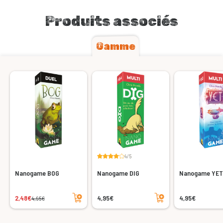
Produits associés
Gamme
4/5
Nanogame BOG
Nanogame DIG
Nanogame YET
Ajouter au panier
Ajouter au panier
2,48€
4,95€
4,95€
4,95€