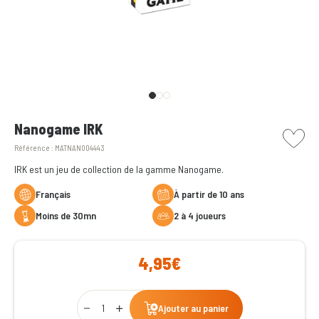
picto w
Nanogame IRK
Référence :
MATNAN004443
IRK est un jeu de collection de la gamme Nanogame.
Français
à partir de 10 ans
moins de 30mn
2 à 4 joueurs
4,95€
Qty
Ajouter au panier