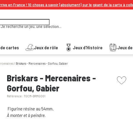
rive en France ! 10 choses à savoir (absolument) sur le géant de la carte à coll
Je recherche un jeu, une sélection...
 de cartes
Jeux de rôle
Jeux d'Histoire
Jeux de 
rcenaires
/
Briskars - Mercenaires - Gorfou, Gabier
picto w
Briskars - Mercenaires -
Gorfou, Gabier
Référence :
TGCM-BRMGO01
Figurine résine au 54mm.
À monter et à peindre.