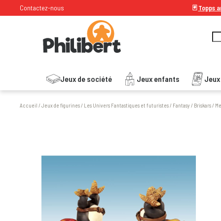
Contactez-nous
🃏
Topps ar
Jeux de société
Jeux enfants
Jeux
Accueil
/
Jeux de figurines
/
Les Univers Fantastiques et futuristes
/
Fantasy
/
Briskars
/
Me