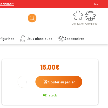
ectionner !
FR
Connexion
Votre panier
Connexion
Votre panier
figurines
Jeux classiques
Accessoires
ishlist
15,00€
Qty
Ajouter au panier
En stock