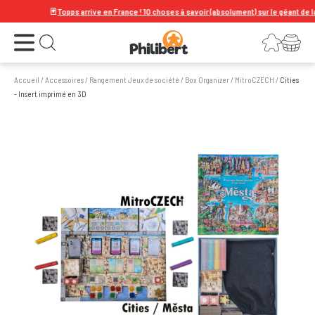
🃏
Topps arrive en France ! 10 choses à savoir (absolument) sur le géant de la car
Ouvrir le menu
Connexion
Votre panier
Ouvrir la recherche
Accueil
/
Accessoires
/
Rangement Jeux de société
/
Box Organizer
/
MitroCZECH
/
Cities
- Insert imprimé en 3D