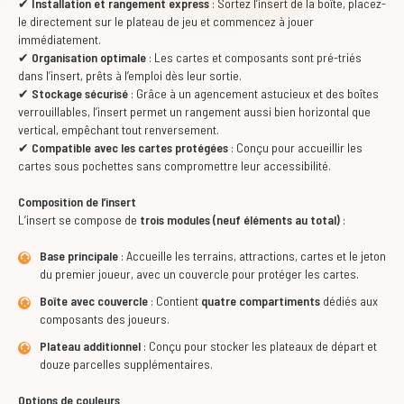
✔
Installation et rangement express
: Sortez l’insert de la boîte, placez-
le directement sur le plateau de jeu et commencez à jouer
immédiatement.
✔
Organisation optimale
: Les cartes et composants sont pré-triés
dans l’insert, prêts à l’emploi dès leur sortie.
✔
Stockage sécurisé
: Grâce à un agencement astucieux et des boîtes
verrouillables, l’insert permet un rangement aussi bien horizontal que
vertical, empêchant tout renversement.
✔
Compatible avec les cartes protégées
: Conçu pour accueillir les
cartes sous pochettes sans compromettre leur accessibilité.
Composition de l’insert
L’insert se compose de
trois modules (neuf éléments au total)
:
Base principale
: Accueille les terrains, attractions, cartes et le jeton
du premier joueur, avec un couvercle pour protéger les cartes.
Boîte avec couvercle
: Contient
quatre compartiments
dédiés aux
composants des joueurs.
Plateau additionnel
: Conçu pour stocker les plateaux de départ et
douze parcelles supplémentaires.
Options de couleurs