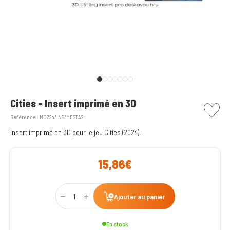
picto w
Cities - Insert imprimé en 3D
Référence :
MCZ24/INS/MESTA2
Insert imprimé en 3D pour le jeu Cities (2024).
15,86€
Qty
Ajouter au panier
En stock