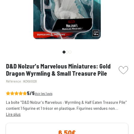
picto w
D&D Nolzur's Marvelous Miniatures: Gold
Dragon Wyrmling & Small Treasure Pile
Référence :
WZK90028
5/5
Voir les 1 avis
La boîte "D&D Nolzur's Marvelous : Wyrmling & Half Eaten Treasure Pile"
contient 1 figurine et 1 trésor en plastique. Figurines vendues non
peintes.
Lire plus
6,50€