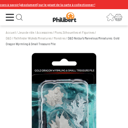
 à savoir (absolument) sur le géant de la carte à collectionner !
Ouvrir le menu
Connexion
Votre panier
Ouvrir la recherche
Accueil
/
Jeux de rôle
/
Accessoires
/
Pions, Silhouettes et Figurines
/
D&D / Pathfinder Wizkids Miniatures
/
Monstres
/
D&D Nolzur's Marvelous Miniatures: Gold
Dragon Wyrmling & Small Treasure Pile