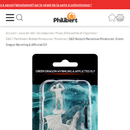
avoir (absolument) sur le géant de la carte à collectionner !
Ouvrir le menu
Connexion
Votre panier
Ouvrir la recherche
Accueil
/
Jeux de rôle
/
Accessoires
/
Pions, Silhouettes et Figurines
/
D&D / Pathfinder Wizkids Miniatures
/
Monstres
/
D&D Nolzur's Marvelous Miniatures: Green
Dragon Wyrmling & Afflicted Elf