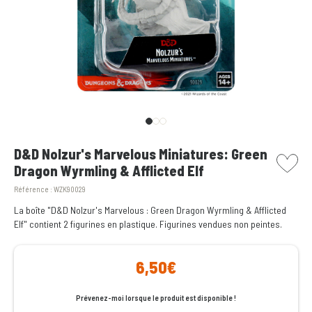
picto w
D&D Nolzur's Marvelous Miniatures: Green
Dragon Wyrmling & Afflicted Elf
Référence :
WZK90029
La boîte "D&D Nolzur's Marvelous : Green Dragon Wyrmling & Afflicted
Elf" contient 2 figurines en plastique. Figurines vendues non peintes.
6,50€
Prévenez-moi lorsque le produit est disponible !