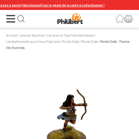
s à savoir (absolument) sur le géant de la carte à collectionner !
Ouvrir le menu
Connexion
Votre panier
Ouvrir la recherche
Accueil
/
Jeux de figurines
/
Les Jeux et Figurines Historiques
/
Les Systèmes de jeu et leurs Figurines
/
Mortal Gods
/
Mortal Gods
/
Mortal Gods - Themis
the Huntress