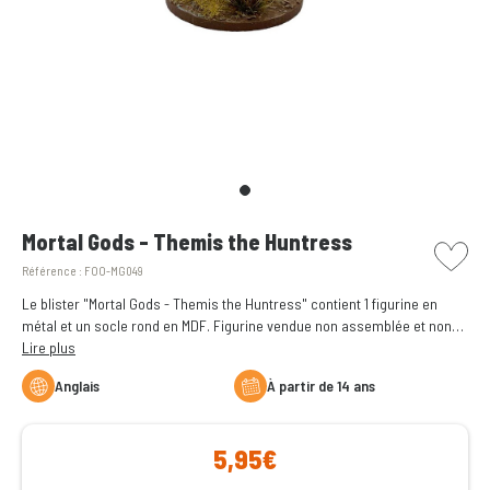
picto w
Mortal Gods - Themis the Huntress
Référence :
FOO-MG049
Le blister "Mortal Gods - Themis the Huntress" contient 1 figurine en
métal et un socle rond en MDF. Figurine vendue non assemblée et non
peinte.
Lire plus
Anglais
à partir de 14 ans
5,95€