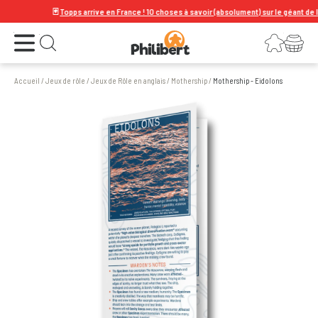
🃏
Topps arrive en France ! 10 choses à savoir (absolument) sur le géant de la car
Ouvrir le menu
Connexion
Votre panier
Ouvrir la recherche
Accueil
/
Jeux de rôle
/
Jeux de Rôle en anglais
/
Mothership
/
Mothership - Eidolons