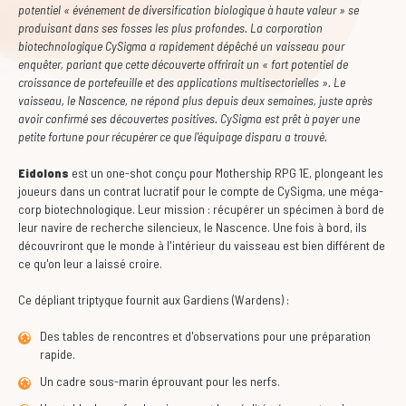
potentiel « événement de diversification biologique à haute valeur » se
produisant dans ses fosses les plus profondes. La corporation
biotechnologique CySigma a rapidement dépêché un vaisseau pour
enquêter, pariant que cette découverte offrirait un « fort potentiel de
croissance de portefeuille et des applications multisectorielles ». Le
vaisseau, le Nascence, ne répond plus depuis deux semaines, juste après
avoir confirmé ses découvertes positives. CySigma est prêt à payer une
petite fortune pour récupérer ce que l'équipage disparu a trouvé.
Eidolons
est un one-shot conçu pour Mothership RPG 1E, plongeant les
joueurs dans un contrat lucratif pour le compte de CySigma, une méga-
corp biotechnologique. Leur mission : récupérer un spécimen à bord de
leur navire de recherche silencieux, le Nascence. Une fois à bord, ils
découvriront que le monde à l'intérieur du vaisseau est bien différent de
ce qu'on leur a laissé croire.
Ce dépliant triptyque fournit aux Gardiens (Wardens) :
Des tables de rencontres et d'observations pour une préparation
rapide.
Un cadre sous-marin éprouvant pour les nerfs.