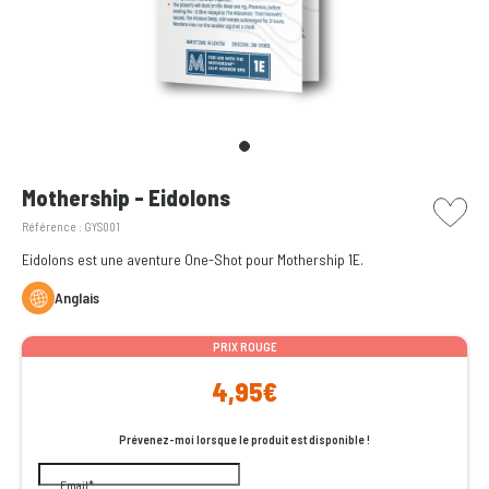
picto w
Mothership - Eidolons
Référence :
GYS001
Eidolons est une aventure One-Shot pour Mothership 1E.
Anglais
PRIX ROUGE
4,95€
Prévenez-moi lorsque le produit est disponible !
Email