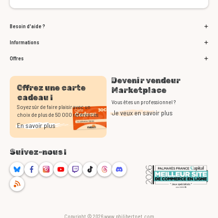
Besoin d'aide ?
Informations
Offres
Devenir vendeur
Offrez une carte
Marketplace
cadeau !
Vous êtes un professionnel ?
Soyez sûr de faire plaisir avec un
Je veux en savoir plus
choix de plus de 50 000 références
En savoir plus
Suivez-nous !
Bluesky
Facebook
Instagram
Youtube
Twitch
TikTok
Threads
Discord
RSS
Copyright © 2026 www.philibertnet.com