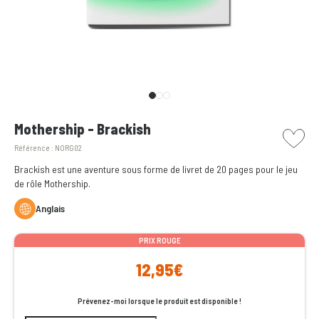
picto w
Mothership - Brackish
Référence :
NORG02
Brackish est une aventure sous forme de livret de 20 pages pour le jeu
de rôle Mothership.
Anglais
PRIX ROUGE
12,95€
Prévenez-moi lorsque le produit est disponible !