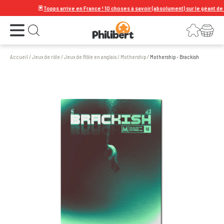
🃏
Topps arrive en France ! 10 choses à savoir (absolument) sur le géant de la ca
Ouvrir le menu
Connexion
Votre panier
Ouvrir la recherche
Accueil
/
Jeux de rôle
/
Jeux de Rôle en anglais
/
Mothership
/
Mothership - Brackish