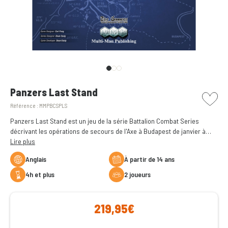
picto w
Panzers Last Stand
Référence :
MMPBCSPLS
Panzers Last Stand est un jeu de la série Battalion Combat Series
décrivant les opérations de secours de l'Axe à Budapest de janvier à
mars 1945 dans ce qui est devenu les dernières offensives majeures de
Lire plus
l'Allemagne dans la guerre.
Anglais
à partir de 14 ans
4h et plus
2 joueurs
219,95€