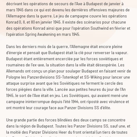
décrivant les opérations de secours de l'Axe à Budapest de janvier à
mars 1945 dans ce qui est devenu les dernières offensives majeures de
l'Allemagne dans la guerre. Le jeu de campagne couvre les opérations
Konrad (I, II, et III) en janvier 1945. Il existe des scénarios pour chacune
des opérations Konrad ainsi que pour l'opération Southwind en février et
l'opération Spring Awakening en mars 1945.
Dans les derniers mois de la guerre, l'Allemagne était encore pleine
d'énergie et pensait que Budapest était la clé pour renverser la vapeur.
Budapest étant entièrement encerclée par les forces soviétiques et
roumaines de l'ex-axe, la situation dans la ville était désespérée. Les
Allemands ont conçu un plan pour soulager Budapest en faisant venir de
Pologne les Panzerdivisions SS-Totenkopf et SS-Wiking pour lancer une
attaque surprise avant que les Soviétiques ne ferment le cercle des
forces piégées dans la ville. Lancée aux petites heures du jour de l'An
1945, le sort de l'Axe était en jeu. Les Soviétiques, qui avaient mené une
campagne ininterrompue depuis l'été 1944, ont riposté avec virulence et
ont montré leur courage face aux Panzer Divisions SS d'élite.
Une grande partie des forces blindées des deux camps se concentre
dans la région de Budapest. Toutes les Panzer Divisions SS, sauf une, et
la moitié des Panzer Divisions Heer du front oriental (un tiers de toutes