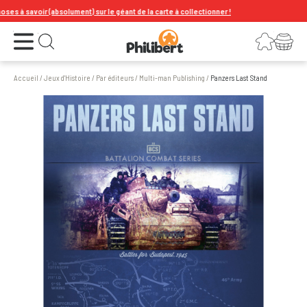
à savoir (absolument) sur le géant de la carte à collectionner !
Ouvrir le menu
Connexion
Votre panier
Ouvrir la recherche
Accueil
/
Jeux d'Histoire
/
Par éditeurs
/
Multi-man Publishing
/
Panzers Last Stand