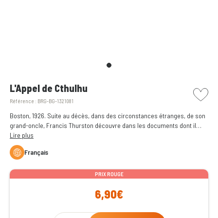
picto w
L'Appel de Cthulhu
Référence :
BRG-BG-1321081
Boston, 1926. Suite au décès, dans des circonstances étranges, de son
grand-oncle, Francis Thurston découvre dans les documents dont il
hérite l’existence d’une secte vouant un culte à une créature
Lire plus
innommable, endormie depuis des millions d’années.
Français
PRIX ROUGE
6,90€
Qty