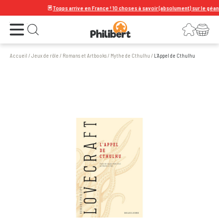
🃏
Topps arrive en France ! 10 choses à savoir (absolument) sur le géant de l
Ouvrir le menu
Connexion
Votre panier
Ouvrir la recherche
Accueil
/
Jeux de rôle
/
Romans et Artbooks
/
Mythe de Cthulhu
/
L'Appel de Cthulhu