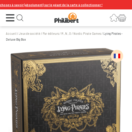
s à savoir (absolument) sur le géant de la carte à collectionner !
Ouvrir le menu
Connexion
Votre panier
Ouvrir la recherche
Accueil
/
Jeux de société
/
Par éditeurs
/
M , N , O
/
Nordic Pirate Games
/
Lying Pirates -
Deluxe Big Box