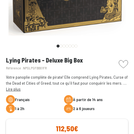
picto w
Lying Pirates - Deluxe Big Box
Référence :
NPGLPGFBB01FR
Votre panoplie complète de pirate! Elle comprend Lying Pirates, Curse of
the Dead et Cities of Greed, tout ce qu'il faut pour conquérir les mers. Un
coffre rempli de ruse et de chaos. Des aventures sans fin!
Lire plus
Français
à partir de 14 ans
1 à 2h
2 à 6 joueurs
112,50€